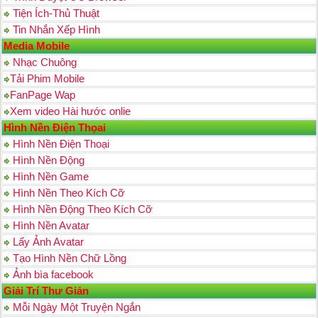
Tiện Ích-Thủ Thuật
Tin Nhắn Xếp Hình
Media Mobile
Nhạc Chuông
Tải Phim Mobile
FanPage Wap
Xem video Hài hước onlie
Hình Nền Điện Thọai
Hình Nền Điện Thoại
Hình Nền Động
Hình Nền Game
Hình Nền Theo Kích Cỡ
Hình Nền Động Theo Kích Cỡ
Hình Nền Avatar
Lấy Ảnh Avatar
Tạo Hình Nền Chữ Lồng
Ảnh bìa facebook
Giải Trí Thư Giản
Mỗi Ngày Một Truyện Ngắn