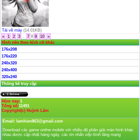
Tải về máy
(14.01KB)
«
1
2
3
...
7
8
9
10
»
Hình nền theo kích cỡ khác
176x208
176x220
240x320
240x400
320x240
Thống kê truy cập
Hôm nay:
1
Tổng số:
11491
Copyright(c) Huỳnh Lâm
Email: lamhien863@gmail.com
Download các
game online mobile
với nhiều độ phân giải màn hình khác
nhau được cập nhật hàng ngày, các
tin nhắn xếp hình
lãng mạng