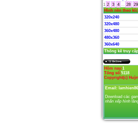
1
2
3
4
...
28
29
Hình nền theo kí
320x240
320x480
360x480
480x360
360x640
Thống kê truy cậ
Hôm nay:
1
Tổng số:
5118
Copyright(c) Huỳ
Email: lamhien
Download các
gam
nhắn xếp hình
lãn