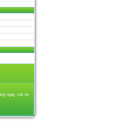
àng ngày, các
tin