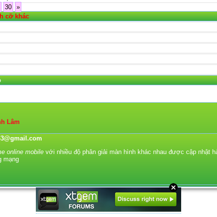
30
»
ch cỡ khác
p
nh Lâm
863@gmail.com
e online mobile
với nhiều độ phân giải màn hình khác nhau được cập nhật h
g mạng