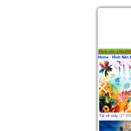
Hình nền 176x208
Home
›
Hình Nền 
Tải về máy
(27.03