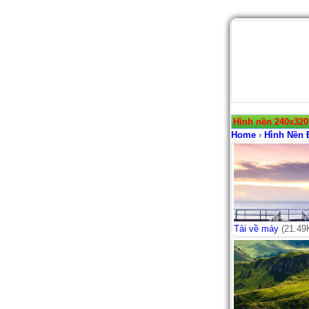
Hình nền 240x320
Home
›
Hình Nền 
Tải về máy
(21.49