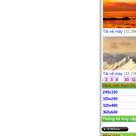
Tải về máy
(31.28
Tải về máy
(33.72
1
2
3
4
...
10
11
Hình nền theo kí
240x320
320x240
320x480
360x640
Thống kê truy cậ
Hôm nay:
1