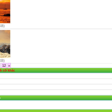
KB)
KB)
12
»
ch cỡ khác
p