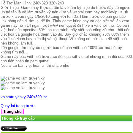
Hỗ Trợ Màn Hình: 240×320 320×240
Giới Thiệu: Game này thực ra tên là võ lâm kỳ hiệp do trước đây có người
up nó tên là võ lâm truyền kỳ nên đưa về waptai.com hay mobilevip.us .tk
trước kia vào ngày 1/5/2010 cũng với tên đó. Hôm trước có bạn gọi báo
link hỏng nên đi tìm lại để fix. Thấy game kũng hay và đặc biệt số lần xem
game này hơn 14 ngàn lượt @@ nên quyết định xem và chơi thử. Có bản
việt hoá của openitvn 60% nhưng mình thấy việt hoá cũng đủ chơi thôi nên
việt hoá và google hoá thêm vào đó. Bây giờ chắc khoảng 75% 80% thêm
vào 1 số đoạn hay hiển thị và hội thoại. Vì không có thời gian để việt hoá
nên không làm full…
Lên google tìm thấy có người bảo có bản việt hoá 100% cơ mà bó tay
không tìm nổi…
Game này bác việt hoá trước có đổi qua sdt viettel nhưng mình đổi qua 900
cho tiện nhắn tin pem game.
Nếu ai có bản việt hoá full thì share nhé
volamtruyenky-240x320.jar
Quay lại trang trước
Thống kê truy cập