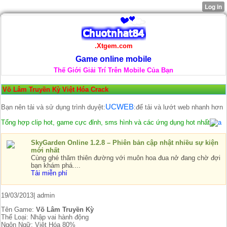
.Xtgem.com
Game online mobile
Thế Giới Giải Trí Trên Mobile Của Bạn
Võ Lâm Truyền Kỳ Việt Hóa Crack
UCWEB
Bạn nên tải và sử dụng trình duyệt:
:để tải và lướt web nhanh hơn
Tổng hợp clip hot, game cực đỉnh, sms hình và các ứng dụng hot nhất
SkyGarden Online 1.2.8 – Phiên bản cập nhật nhiều sự kiện
mới nhất
Cùng ghé thăm thiên đường với muôn hoa đua nở đang chờ đợi
bạn khám phá....
Tải miễn phí
19/03/2013| admin
Tên Game:
Võ Lâm Truyền Kỳ
Thể Loại: Nhập vai hành động
Ngôn Ngữ: Việt Hóa 80%