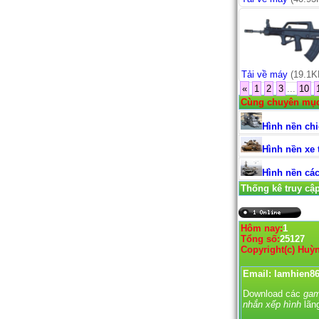
Tải về máy
(19.1K
«
1
2
3
...
10
Cùng chuyên mụ
Hình nền ch
Hình nền xe t
Hình nền các
Thống kê truy cậ
Hôm nay:
1
Tổng số:
25127
Copyright(c) Huỳ
Email: lamhien
Download các
gam
nhắn xếp hình
lãn