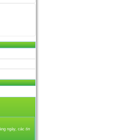
àng ngày, các
tin