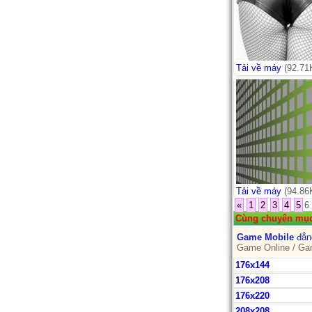
Tải về máy
(92.71
Tải về máy
(94.86
«
1
2
3
4
5
6
Cùng chuyên mụ
Game Mobile
đẳng
Game Online / Gam
176x144
176x208
176x220
208x208