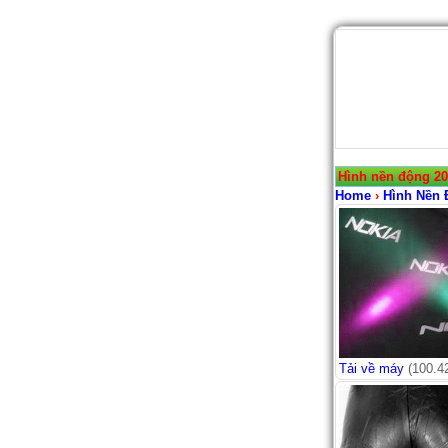
Hình nền động 20
Home
›
Hình Nền 
Tải về máy
(100.4