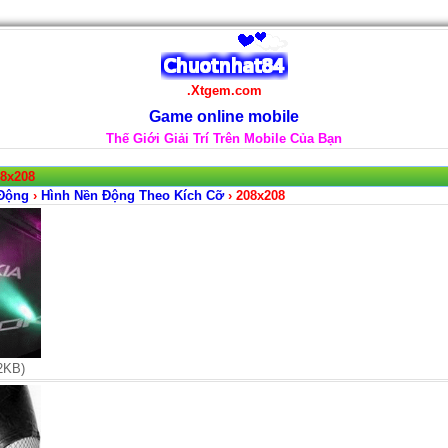
.Xtgem.com
Game online mobile
Thế Giới Giải Trí Trên Mobile Của Bạn
8x208
Động
›
Hình Nền Động Theo Kích Cỡ
› 208x208
2KB)