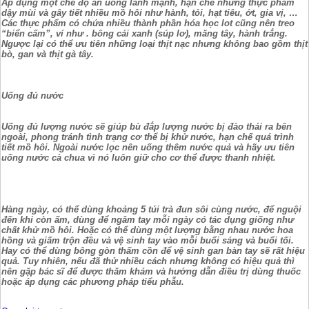
Áp dụng một chế độ ăn uống lành mạnh, hạn chế những thực phẩm
dậy mùi và gây tiết nhiều mồ hôi như hành, tỏi, hạt tiêu, ớt, gia vị, …
Các thực phẩm có chứa nhiều thành phần hóa học lot cũng nên treo
“biển cấm”, ví như . bông cải xanh (súp lơ), măng tây, hành trắng.
Ngược lại có thể ưu tiên những loại thịt nạc nhưng không bao gồm thịt
bò, gan và thịt gà tây.
Uống đủ nước
Uống đủ lượng nước sẽ giúp bù đắp lượng nước bị đào thải ra bên
ngoài, phong tránh tình trạng cơ thể bị khử nước, hạn chế quá trình
tiết mồ hôi. Ngoài nước lọc nên uống thêm nước quả và hãy ưu tiên
uống nước cà chua vì nó luôn giữ cho cơ thể được thanh nhiệt.
Hàng ngày, có thể dùng khoảng 5 túi trà đun sôi cùng nước, để nguội
đến khi còn ấm, dùng để ngâm tay mỗi ngày có tác dụng giống như
chất khử mồ hôi. Hoặc có thể dùng một lượng bằng nhau nước hoa
hồng và giấm trộn đều và vệ sinh tay vào mỗi buổi sáng và buổi tối.
Hay có thể dùng bông gòn thấm cồn để vệ sinh gan bàn tay sẽ rất hiệu
quả. Tuy nhiên, nếu đã thử nhiều cách nhưng không có hiệu quả thì
nên gặp bác sĩ để được thăm khám và hướng dẫn điều trị dùng thuốc
hoặc áp dụng các phương pháp tiểu phẫu.