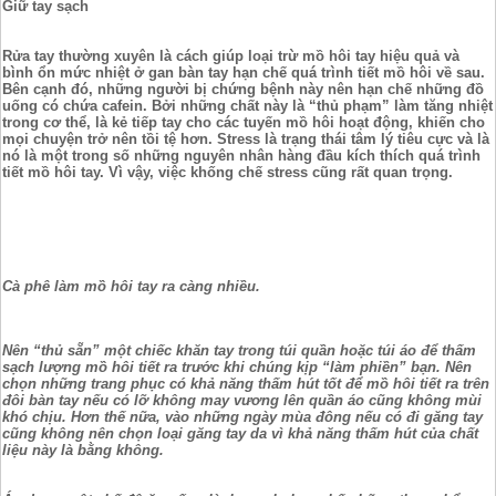
Giữ tay sạch
Rửa tay thường xuyên là cách giúp loại trừ mồ hôi tay hiệu quả và
bình ổn mức nhiệt ở gan bàn tay hạn chế quá trình tiết mồ hôi về sau.
Bên cạnh đó, những người bị chứng bệnh này nên hạn chế những đồ
uống có chứa cafein. Bởi những chất này là “thủ phạm” làm tăng nhiệt
trong cơ thể, là kẻ tiếp tay cho các tuyến mồ hôi hoạt động, khiến cho
mọi chuyện trở nên tồi tệ hơn. Stress là trạng thái tâm lý tiêu cực và là
nó là một trong số những nguyên nhân hàng đầu kích thích quá trình
tiết mồ hôi tay. Vì vậy, việc khống chế stress cũng rất quan trọng.
Cà phê làm mồ hôi tay ra càng nhiều.
Nên “thủ sẵn” một chiếc khăn tay trong túi quần hoặc túi áo để thấm
sạch lượng mồ hôi tiết ra trước khi chúng kịp “làm phiền” bạn. Nên
chọn những trang phục có khả năng thấm hút tốt để mồ hôi tiết ra trên
đôi bàn tay nếu có lỡ không may vương lên quần áo cũng không mùi
khó chịu. Hơn thế nữa, vào những ngày mùa đông nếu có đi găng tay
cũng không nên chọn loại găng tay da vì khả năng thấm hút của chất
liệu này là bằng không.