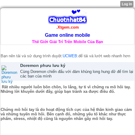
.Xtgem.com
Game online mobile
Thế Giới Giải Trí Trên Mobile Của Bạn
Bạn nên tải và sử dụng trình duyệt:
UCWEB
:để tải và lướt web nhanh hơn
Doremon phưu lưu ký
Cùng Doremon chiến đấu với đám khủng long hung dữ để tìm lại
các bạn của mình
Rất nhiều người luôn bồn chồn, lo lắng, tự ti vì chứng ra mồ hôi tay.
Những lời khuyên dưới đây, giúp bạn tránh xa được điều đó.
Chứng mồ hôi tay là do hoạt động tích cực của hệ thần kinh giao cảm
và những tuyến mồ hôi. Bên cạnh đó, những yếu tố khác như thực
phẩm, stress, nhiệt độ cũng là nguyên nhân gây mồ hôi tay.