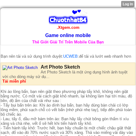
.Xtgem.com
Game online mobile
Thế Giới Giải Trí Trên Mobile Của Bạn
Bạn nên tải và sử dụng trình duyệt:
UCWEB
:để tải và lướt web nhanh hơn
Art Photo Sketch
Art Photo Sketch là một ứng dụng hình ảnh tuyệt
vời cho dòng máy sử dụ...
Tải miễn phí
Khi áo lông bẩn, bạn nên giặt theo phương pháp tẩy khô, không nên giặt
bằng nước. Có một vài cách giặt khô nhanh, lại không làm hại tới màu, độ
bền, độ ẩm của chất vải như sau :
- Tẩy bụi bẩn trên áo: Khi áo dính bụi bẩn, bạn hãy dùng bàn chải có lớp
lông mềm, phủi sạch chỗ có vết bẩn (nhớ phủi nhẹ tay), tiếp đến phủi toàn
bộ chiếc áo.
- Lau, tẩy ố, dầu mỡ bám trên áo: Bạn hãy lấy chút bông gòn thấm tí xíu
xăng và chà nhẹ, vết ố sẽ hết khi tiến hành tẩy khô.
- Tiến hành tẩy khô: Trước hết, bạn hãy chuẩn bị một chiếc chậu giặt thật
sạch, đổ vào đó 70% nước sạch và 30% xăng. Thả vào miếng vải dày vào