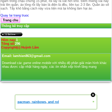
ngâm trong chậu chừng 15 phút, rồi lấy ra vắt hơi khô. Ðem miếng vải này
trải lên quần, áo lông rồi lấy bàn là điện là đều, liên tục 2-3 lần. Quần áo sẽ
sạch. Tẩy khô bằng cách này vừa tiện mà lại không làm hại áo.
Quay lai trang truoc
Thống kê truy cập
Hôm nay:
1
Tổng số:
296
Copyright(c) Huỳnh Lâm
Email: lamhien863@gmail.com
Download các
game online mobile
với nhiều độ phân giải màn hình khác
nhau được cập nhật hàng ngày, các
tin nhắn xếp hình
lãng mạng
»
pacman, rainbows, and rol