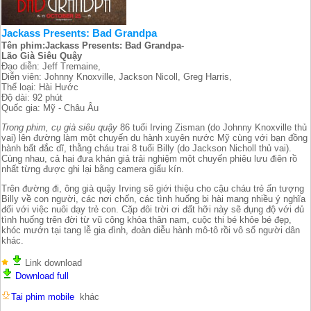
Jackass Presents: Bad Grandpa
Tên phim:Jackass Presents: Bad Grandpa-
Lão Già Siêu Quậy
Đạo diễn: Jeff Tremaine,
Diễn viên: Johnny Knoxville, Jackson Nicoll, Greg Harris,
Thể loại: Hài Hước
Độ dài: 92 phút
Quốc gia: Mỹ - Châu Âu
Trong phim, cụ già siêu quậy
86 tuổi Irving Zisman (do Johnny Knoxville thủ
vai) lên đường làm một chuyến du hành xuyên nước Mỹ cùng với bạn đồng
hành bất đắc dĩ, thằng cháu trai 8 tuổi Billy (do Jackson Nicholl thủ vai).
Cùng nhau, cả hai đưa khán giả trải nghiệm một chuyến phiêu lưu điên rồ
nhất từng được ghi lại bằng camera giấu kín.
Trên đường đi, ông già quậy Irving sẽ giới thiệu cho cậu cháu trẻ ấn tượng
Billy về con người, các nơi chốn, các tình huống bi hài mang nhiều ý nghĩa
đối với việc nuôi dạy trẻ con. Cặp đôi trời ơi đất hỡi này sẽ đụng độ với đủ
tình huống trên đời từ vũ công khỏa thân nam, cuộc thi bé khỏe bé đẹp,
khóc mướn tại tang lễ gia đình, đoàn diễu hành mô-tô rồi vô số người dân
khác.
Link download
Download full
Tai phim mobile
khác