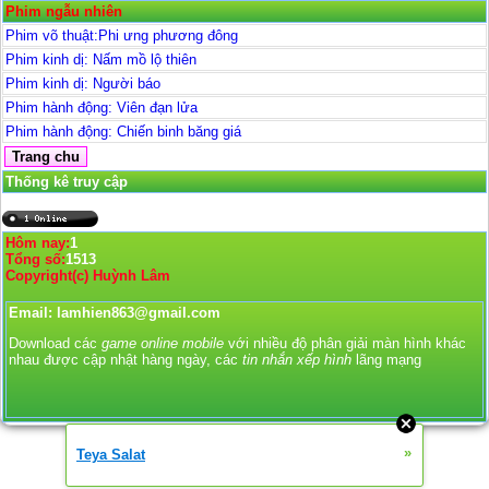
Phim ngẫu nhiên
Phim võ thuật:Phi ưng phương đông
Phim kinh dị: Nấm mồ lộ thiên
Phim kinh dị: Người báo
Phim hành động: Viên đạn lửa
Phim hành động: Chiến binh băng giá
Thống kê truy cập
Hôm nay:
1
Tổng số:
1513
Copyright(c) Huỳnh Lâm
Email: lamhien863@gmail.com
Download các
game online mobile
với nhiều độ phân giải màn hình khác
nhau được cập nhật hàng ngày, các
tin nhắn xếp hình
lãng mạng
»
Teya Salat