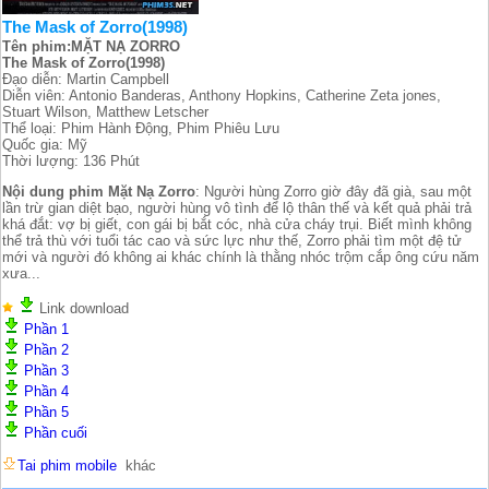
The Mask of Zorro(1998)
Tên phim:MẶT NẠ ZORRO
The Mask of Zorro(1998)
Đạo diễn: Martin Campbell
Diễn viên: Antonio Banderas, Anthony Hopkins, Catherine Zeta jones,
Stuart Wilson, Matthew Letscher
Thể loại: Phim Hành Động, Phim Phiêu Lưu
Quốc gia: Mỹ
Thời lượng: 136 Phút
Nội dung phim Mặt Nạ Zorro
: Người hùng Zorro giờ đây đã già, sau một
lần trừ gian diệt bạo, người hùng vô tình để lộ thân thế và kết quả phải trả
khá đắt: vợ bị giết, con gái bị bắt cóc, nhà cửa cháy trụi. Biết mình không
thể trả thù với tuổi tác cao và sức lực như thế, Zorro phải tìm một đệ tử
mới và người đó không ai khác chính là thằng nhóc trộm cắp ông cứu năm
xưa...
Link download
Phần 1
Phần 2
Phần 3
Phần 4
Phần 5
Phần cuối
Tai phim mobile
khác