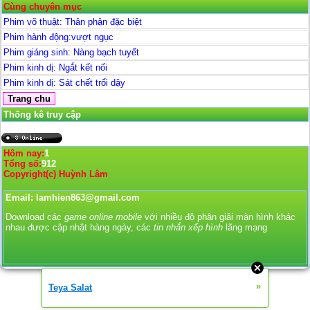
Cùng chuyên mục
Phim võ thuật: Thân phận đặc biệt
Phim hành động:vượt ngục
Phim giáng sinh: Nàng bạch tuyết
Phim kinh dị: Ngắt kết nối
Phim kinh dị: Sát chết trổi dậy
Thống kê truy cập
Hôm nay:
1
Tổng số:
912
Copyright(c) Huỳnh Lâm
Email: lamhien863@gmail.com
Download các
game online mobile
với nhiều độ phân giải màn hình khác
nhau được cập nhật hàng ngày, các
tin nhắn xếp hình
lãng mạng
»
Teya Salat