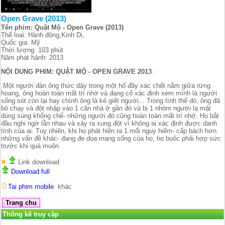
Open Grave (2013)
Tên phim: Quật Mộ - Open Grave (2013)
Thể loại: Hành động,Kinh Dị,
Quốc gia: Mỹ
Thời lượng: 103 phút
Năm phát hành: 2013
NỘI DUNG PHIM: QUẬT MỘ - OPEN GRAVE 2013
:
.Một người đàn ông thức dậy trong một hố đầy xác chết nằm giữa rừng
hoang, ông hoàn toàn mất trí nhớ và đang cố xác định xem mình là người
sống sót còn lại hay chính ông là kẻ giết người... Trong tình thế đó, ông đã
bỏ chạy và đột nhập vào 1 căn nhà ở gần đó và bị 1 nhóm người lạ mặt
dùng súng khống chế- những người đó cũng hoàn toàn mất trí nhớ. Họ bắt
đầu nghi ngờ lẫn nhau và xảy ra xung đột vì không ai xác định được danh
tính của ai. Tuy nhiên, khi họ phát hiện ra 1 mối nguy hiểm- cấp bách hơn
những vấn đề khác- đang đe dọa mạng sống của họ, họ buộc phải hợp sức
trước khi quá muộn
Link download
Download full
Tai phim mobile
khác
Thống kê truy cập