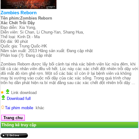
Zombies Reborn
Tên phim:Zombies Reborn
Xác Chết Trỗi Dậy
Đạo diễn: Xia Yong,
Diễn viên: Si Chan, Li Chung-Yan, Shang Hua,
Thể loại: Kinh Dị - Ma
Độ dài: 90 phút
Quốc gia: Trung Quốc-HK
Năm sản xuất: 2013 Hãng sản xuất: Đang cập nhật
Phân loại (?): Đang cập nhật
Zombies Reborn được lấy bối cảnh tại nhà xác bệnh viện lúc nửa đêm, khi
tất cả các nhân viên đều về hết. Lúc này các xác chết đột nhiên trỗi dậy với
đôi mắt đỏ ròm ghê rợn. Một số các bác sĩ còn ở lại bệnh viên và không
may bị vướng vào cuộc nổi dậy của các xác sống. Trong quá trình chạy
trốn họ dần phát hiện ra bí mật đằng sau các xác chết đột nhiên trỗi dậy ...
Link download
Download full
Tai phim mobile
khác
Thống kê truy cập