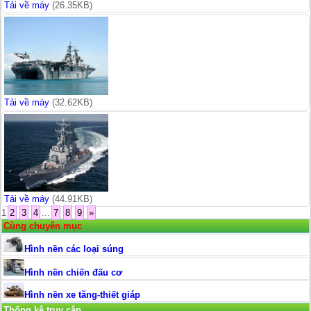
Tải về máy
(26.35KB)
Tải về máy
(32.62KB)
Tải về máy
(44.91KB)
1
2
3
4
...
7
8
9
»
Cùng chuyên mục
Hình nền các loại súng
Hình nền chiến đấu cơ
Hình nền xe tăng-thiết giáp
Thống kê truy cập