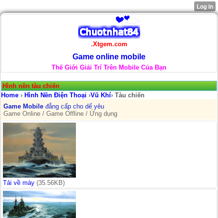
.Xtgem.com
Game online mobile
Thế Giới Giải Trí Trên Mobile Của Bạn
Hình nền tàu chiến
Home
›
Hình Nền Điện Thoại
›
Vũ Khí
› Tàu chiến
Game Mobile
đẳng cấp cho dế yêu
Game Online / Game Offline / Ứng dụng
Tải về máy
(35.56KB)