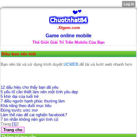
.Xtgem.com
Game online mobile
Thế Giới Giải Trí Trên Mobile Của Bạn
Điều teen nên biết
Bạn nên tải và sử dụng trình duyệt:
UCWEB
:để tải và lướt web nhanh hơn
12 dấu hiệu cho thấy bạn đã yêu
5 yếu tố cần thiết làm nên một tình yêu đẹp
5 khờ dại của tuổi trẻ
7 điều người hạnh phúc thường làm
Khả năng theo đuổi mục tiêu
Đứng trước ước mơ
Làm thế nào để cai nghiện facebook?
7 tin nhắn không nên gửi tình cũ
Trang:
[1]
2
Thống kê truy cập