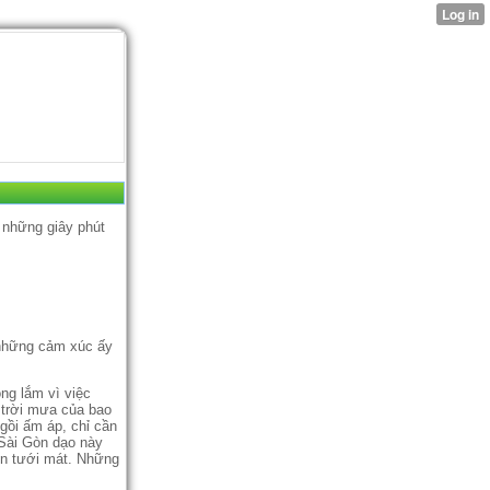
 những giây phút
 những cảm xúc ấy
ng lắm vì việc
 trời mưa của bao
gồi ấm áp, chỉ cần
 Sài Gòn dạo này
n tưới mát. Những