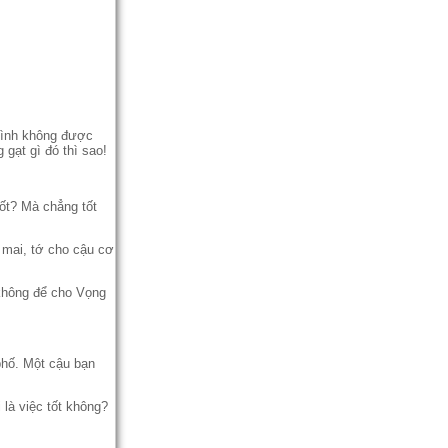
mình không được
gạt gì đó thì sao!
ốt? Mà chẳng tốt
 mai, tớ cho cậu cơ
không để cho Vọng
phố. Một cậu bạn
là việc tốt không?