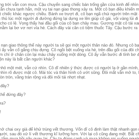
ng trời vẫn con mưa. Cậu chuyển sang chiếc bán trống gần cửa kinh để nhìn
n chưa tạnh hẳn, một vụ tai nạn giao thong xảy ra. Một cô bạn điều khiển m
t chiếc khác ngược chiều. Bánh xe trượt đi, cô bạn ngã chúi người trên mặ
 thủ lúc một người đi đường đứng lại dựng xe lên giúp cô gái, vội vàng lủi 
lỗi cho có lệ. Vọng thấy hai đầu gối của cô bạn chảy mau. Gương mặt cô tái 
 nằm lại bơ vơ nơi vỉa hè. Cách đây vài căn có tiệm thuốc Tây. Cậu bước ra
ai nạn giao thông thế này người ta sẽ gọi một người thân nào đó. Nhưng cô bạ
ấy vẫn cố gắng chịu đựng. Cô ngồi bệt xuống vỉa hè, trên đầu gối của đôi châ
 chí ở chân còn lại máu chảy xuống một dòng. Cô ấy vẫn bước đi tỉnh bơ đế
iện này là bất cần người khác?
hỏ một mét, vẫn cứ nhìn. Cô dĩ nhiên ý thức được có người lạ ở gần mình,
 nhìn rõ được mặt cô. Mái tóc và thân hình cô ướt sũng. Đôi mắt vẫn mở to,
 tròn, vầng trán rộng và đôi môi tái nhợt nhạt.
 đây?
 thể đứng đây?
ưa?
!
ở chai oxy già để khử trùng vết thương. Vốn dĩ cô định làm thật nhanh gọn r
người, sau đó xử lí vết thương kĩ lưỡng hơn. Với lại cô cũng đang mệt. Bất 
 tắm mưa hồi nãy quay lại. Cậu ta đứng cạnh và mưa không rơi xuống người