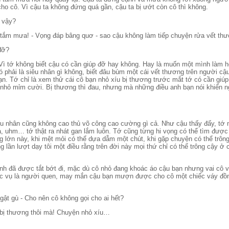
cho cô. Vì cậu ta không đứng quá gần, cậu ta bị ướt còn cô thì không.
 vậy?
 tắm mưa! - Vọng đáp bâng quơ - sao cậu không làm tiếp chuyện rửa vết thư
đỡ?
Vì tớ không biết cậu có cần giúp đỡ hay không. Hay là muốn một mình làm h
 phải là siêu nhân gì không, biết đâu bùm một cái vết thương trên người cậu
ạn. Tớ chỉ là xem thử cái cô bạn nhỏ xíu bị thương trước mắt tớ có cần giú
ô nhỏ mỉm cười. Bị thương thì đau, nhưng mà những điều anh bạn nói khiến n
êu nhân cũng không cao thủ võ công cao cường gì cả. Như cậu thấy đấy, tớ n
 uhm… tớ thật ra nhát gan lắm luôn. Tớ cũng từng hi vọng có thể tìm được 
g lớn này, khi mệt mỏi có thể dựa dẫm một chút, khi gặp chuyện có thể trông
g lần lượt dạy tôi một điều rằng trên đời này mọi thứ chỉ có thể trông cậy ở 
nh đã được tắt bớt đi, mặc dù cô nhỏ đang khoác áo cậu bạn nhưng vai cô v
ục vụ là người quen, may mắn cậu bạn mượn được cho cô một chiếc váy đồ
 gật gù - Cho nên cô không gọi cho ai hết?
i bị thương thôi mà! Chuyện nhỏ xíu…