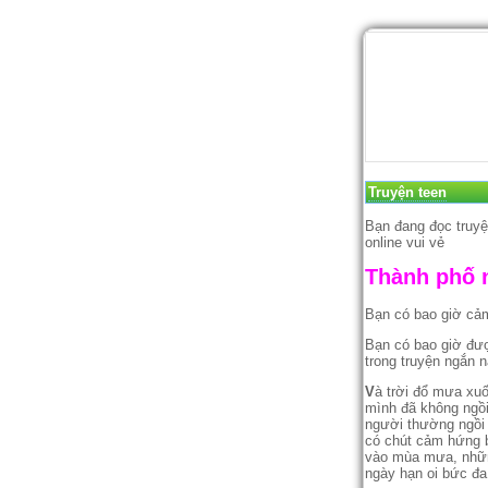
Truyện teen
Bạn đang đọc truyệ
online vui vẻ
Thành phố 
Bạn có bao giờ cảm 
Bạn có bao giờ đư
trong truyện ngắn
V
à trời đổ mưa xuố
mình đã không ngồi
người thường ngồi 
có chút cảm hứng b
vào mùa mưa, nhữn
ngày hạn oi bức đa 