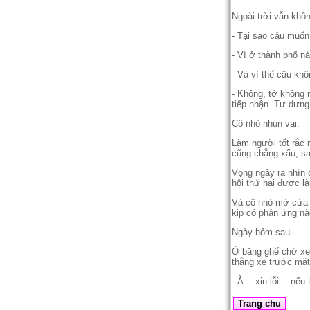
Ngoài trời vẫn khô
- Tại sao cậu muốn
- Vì ở thành phố nà
- Và vì thế cậu kh
- Không, tớ không 
tiếp nhận. Tự dưng
Cô nhỏ nhún vai:
Làm người tốt rắc 
cũng chẳng xấu, sa
Vọng ngây ra nhìn 
hội thứ hai được l
Và cô nhỏ mở cửa q
kịp có phản ứng nào
Ngày hôm sau…
Ở băng ghế chờ xe 
thắng xe trước mặt
- À… xin lỗi… nếu 