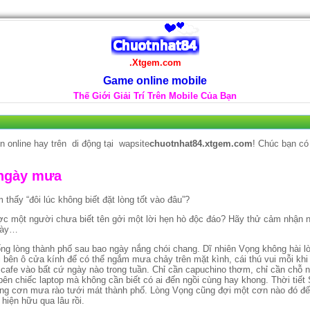
.Xtgem.com
Game online mobile
Thế Giới Giải Trí Trên Mobile Của Bạn
n online hay trên di động tại wapsite
chuotnhat84.xtgem.com
! Chúc bạn có
ngày mưa
thấy “đôi lúc không biết đặt lòng tốt vào đâu”?
ợc một người chưa biết tên gởi một lời hẹn hò độc đáo? Hãy thử cảm nhận
 này…
ng lòng thành phố sau bao ngày nắng chói chang. Dĩ nhiên Vọng không hài lò
 bên ô cửa kính để có thể ngắm mưa chảy trên mặt kình, cái thú vui mỗi khi
cafe vào bất cứ ngày nào trong tuần. Chỉ cần capuchino thơm, chỉ cần chỗ n
ên chiếc laptop mà không cần biết có ai đến ngồi cùng hay khong. Thời tiết
g cơn mưa rào tưới mát thành phố. Lòng Vọng cũng đợi một cơn nào đó đế
hiện hữu qua lâu rồi.