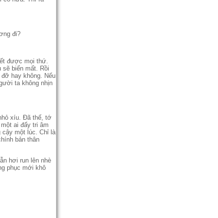
ơng đi?
ết được mọi thứ.
 sẽ biến mất. Rồi
p đỡ hay không. Nếu
gười ta không nhịn
hỏ xíu. Đã thế, tớ
một ai đấy tri âm
 cậy một lúc. Chỉ là
chính bản thân
ẫn hơi run lên nhè
ng phục mới khô