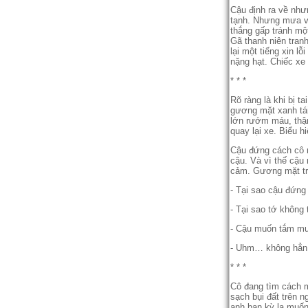
Cậu định ra về như
tạnh. Nhưng mưa vẫ
thắng gấp tránh mộ
Gã thanh niên tranh
lại một tiếng xin 
nặng hạt. Chiếc xe
* * *
Rõ ràng là khi bị t
gương mặt xanh tái 
lớn rướm máu, thậm
quay lại xe. Biểu h
Cậu đứng cách cô n
cậu. Và vì thế cậu
cảm. Gương mặt tròn
- Tại sao cậu đứng
- Tại sao tớ không
- Cậu muốn tắm m
- Uhm… không hẳn
* * *
Cô đang tìm cách m
sạch bụi đất trên 
anh bạn kỳ lạ muốn