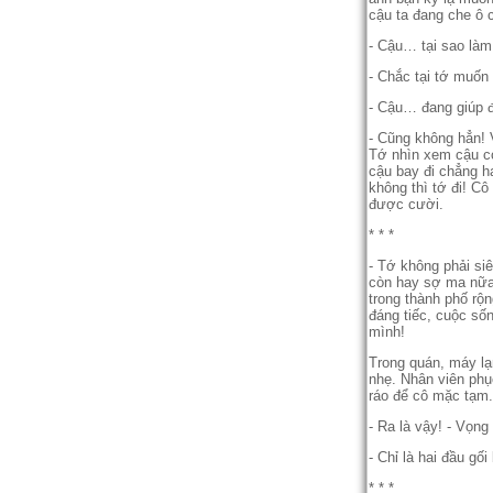
cậu ta đang che ô 
- Cậu… tại sao làm
- Chắc tại tớ muốn
- Cậu… đang giúp 
- Cũng không hẳn! 
Tớ nhìn xem cậu có
cậu bay đi chẳng h
không thì tớ đi! C
được cười.
* * *
- Tớ không phải si
còn hay sợ ma nữa,
trong thành phố rộn
đáng tiếc, cuộc sốn
mình!
Trong quán, máy lạ
nhẹ. Nhân viên ph
ráo để cô mặc tạm.
- Ra là vậy! - Vọng
- Chỉ là hai đầu gố
* * *