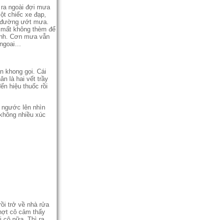
 ra ngoài đợi mưa
ột chiếc xe đạp,
t đường ướt mưa.
đi mất không thèm để
xanh. Cơn mưa vẫn
 ngoai…
n khong gọi. Cái
n là hai vết trầy
n hiệu thuốc rồi
 ngước lên nhìn
 không nhiều xúc
ồi trở về nhà rửa
chợt cô cảm thấy
 cô nữa. Thì ra