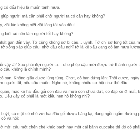
ng có dấu hiệu là muốn tạnh mưa.
 giúp người mà cần phải chờ người ta có cần hay không?
y, đôi lúc không biết đặt lòng tốt vào đâu!
ông biết có nên làm người tốt hay không?
nhát gan đến vậy. Tớ cũng không sợ bị cậu… uýnh. Tớ chỉ sợ lòng tốt của 
 tớ xông xáo giúp cậu, nhỡ đâu cậu nghĩ tớ là kẻ xấu đang có âm mưu lường 
rối vậy à? Sao phải đợi người ta… cho phép cậu mới được trở thành người t
o cậu không là chính mình?
cô bạn. Không giấu được lúng túng. Chợt, cô bạn đứng lên: Thôi được, ngày
àm người tốt, nếu cậu muốn. Nghe nè, không nhiều cơ hội như thế đâu.
uán, mặc kệ hai đầu gối còn đau và mưa còn chưa dứt, cô đạp xe đi mất, 
. Liệu đây có phải là một kiểu hẹn hò không nhỉ?
buýt, có một cô nhỏ với hai đầu gối được băng lại, đang ngồi ngắm đường 
 cô và hỏi:
tớ mời cậu một chén chè khúc bạch hay một cái bánh cupcake thì đó có phải 