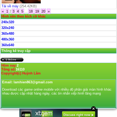
Tải về máy
(254.42KB)
«
1
2
3
4
5
...
18
19
20
»
Hình nền theo kích cỡ khác
240x320
320x240
360x480
480x360
360x640
Thống kê truy cập
Hôm nay:
2
Tổng số:
16110
Copyright(c) Huỳnh Lâm
Email: lamhien863@gmail.com
Download các
game online mobile
với nhiều độ phân giải màn hình khác
nhau được cập nhật hàng ngày, các
tin nhắn xếp hình
lãng mạng