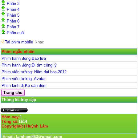
Phần 3
Phần 4
Phần 5
Phần 6
Phần 7
Phần cuối
Tai phim mobile
khác
Phim ngẫu nhiên
Phim hành động:Bảo lửa
Phim hành động:Đi tìm công lý
Phim viển tưởng: Năm đại hoạ-2012
Phim viển tưởng: Avatar
Phim kinh dị:Kẻ săn đêm
Thống kê truy cập
Hôm nay:
1
Tổng số:
1614
Copyright(c) Huỳnh Lâm
Email: lamhien863@gmail.com