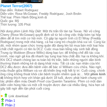
Planet Terror(2007)
Đạo diễn: Robert Rodriguez
Diễn viên: Rose McGowan, Freddy Rodríguez, Josh Brolin
Thể loại: Phim Hành Động,kinh dị
Quốc gia: Mỹ
Thời lượng: 105 Phút
Nội dung phim Lệnh Hủy Diệt
: Một thị trấn tồi tàn tại Texas. Nữ vũ công
Cherry (Rose McGowan) quyết định sẽ từ bỏ công việc thấp kém tại hộp
đêm để đi tìm một cơ hội mới. Cô gặp lại người tình cũ El Wray (Freddy
Rodriguez) trong một nhà hàng, cả hai cùng trò chuyện khá vui vẻ. Cùng lúc
đó, một nhóm quan chức trong quân đội đang lén lút mua bán một loại hóa
chất chết người có tên là DC2. Cuộc mua bán bỗng nảy sinh bất đồng.
Trung úy Muldoon (Bruce Willis) dùng bạo lực để khống chế đối tác của
mình, nào ngờ gã kia đã nhanh tay tung loại hóa chất độc hại ra không khí.
Khí DC2 nhanh chóng lan ra toàn bộ thị trấn, biến những người dân bình
thường thành những kẻ dị dạng khát máu. Tất cả các nạn nhân của khí
DC2 đều được đưa đến bệnh viện để bác sĩ William cứu chữa. Nào ngờ,
mâu thuẫn giữa William và vợ đã khiến ông mất hết lý trí. Cuối cùng, chính
ông cũng không thoát khỏi căn bệnh truyền nhiễm quái ác... Một
phim kinh
dị
không thích hợp với khán giả dưới 18 tuổi, được phát hành chung với
tác phẩm đẫm máu Death Proof của Quentin Tarantino. Phim có một dàn
diễn viên hùng hậu và một cốt truyện được đan cài nhiều tầng, hứa hẹn sẽ
gây bất ngờ đến tận phút cuối cùng.
Link download
Phần 1
Phần 2