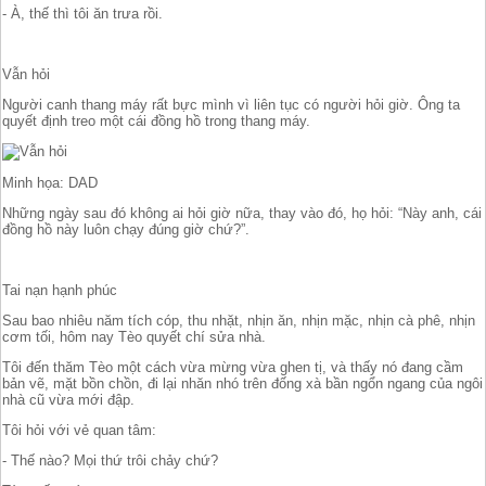
- À, thế thì tôi ăn trưa rồi.
Vẫn hỏi
Người canh thang máy rất bực mình vì liên tục có người hỏi giờ. Ông ta
quyết định treo một cái đồng hồ trong thang máy.
Minh họa: DAD
Những ngày sau đó không ai hỏi giờ nữa, thay vào đó, họ hỏi: “Này anh, cái
đồng hồ này luôn chạy đúng giờ chứ?”.
Tai nạn hạnh phúc
Sau bao nhiêu năm tích cóp, thu nhặt, nhịn ăn, nhịn mặc, nhịn cà phê, nhịn
cơm tối, hôm nay Tèo quyết chí sửa nhà.
Tôi đến thăm Tèo một cách vừa mừng vừa ghen tị, và thấy nó đang cầm
bản vẽ, mặt bồn chồn, đi lại nhăn nhó trên đống xà bần ngổn ngang của ngôi
nhà cũ vừa mới đập.
Tôi hỏi với vẻ quan tâm:
- Thế nào? Mọi thứ trôi chảy chứ?