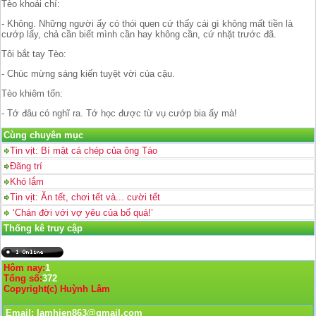
Tèo khoái chí:
- Không. Những người ấy có thói quen cứ thấy cái gì không mất tiền là
cướp lấy, chả cần biết mình cần hay không cần, cứ nhặt trước đã.
Tôi bắt tay Tèo:
- Chúc mừng sáng kiến tuyệt vời của cậu.
Tèo khiêm tốn:
- Tớ đâu có nghĩ ra. Tớ học được từ vụ cướp bia ấy mà!
Cùng chuyên mục
Tin vịt: Bí mật cá chép của ông Táo
Đãng trí
Khó lắm
Tin vịt: Ăn tết, chơi tết và... cười tết
‘Chán đời với vợ yêu của bố quá!’
Thống kê truy cập
Hôm nay:
1
Tổng số:
372
Copyright(c) Huỳnh Lâm
Email: lamhien863@gmail.com