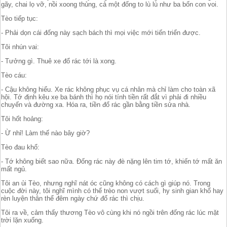
gãy, chai lọ vỡ, nồi xoong thủng, cả một đống to lù lù như ba bốn con voi.
Tèo tiếp tục:
- Phải dọn cái đống này sạch bách thì mọi việc mới tiến triển được.
Tôi nhún vai:
- Tưởng gì. Thuê xe đổ rác tới là xong.
Tèo cáu:
- Cậu không hiểu. Xe rác không phục vụ cá nhân mà chỉ làm cho toàn xã
hội. Tớ định kêu xe ba bánh thì họ nói tính tiền rất đắt vì phải đi nhiều
chuyến và đường xa. Hóa ra, tiền đổ rác gần bằng tiền sửa nhà.
Tôi hốt hoảng:
- Ừ nhỉ! Làm thế nào bây giờ?
Tèo đau khổ:
- Tớ không biết sao nữa. Đống rác này đè nặng lên tim tớ, khiến tớ mất ăn
mất ngủ.
Tôi an ủi Tèo, nhưng nghĩ nát óc cũng không có cách gì giúp nó. Trong
cuộc đời này, tôi nghĩ mình có thể trèo non vượt suối, hy sinh gian khổ hay
rèn luyện thân thể đêm ngày chứ đổ rác thì chịu.
Tôi ra về, cảm thấy thương Tèo vô cùng khi nó ngồi trên đống rác lúc mặt
trời lặn xuống.