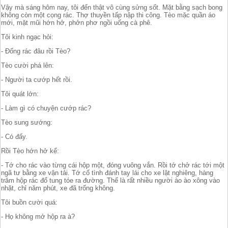
Vậy mà sáng hôm nay, tôi đến thật vô cùng sửng sốt. Mặt bằng sạch bong
không còn một cọng rác. Thợ thuyền tấp nập thi công. Tèo mặc quần áo
mới, mặt mũi hớn hở, phởn phơ ngồi uống cà phê.
Tôi kinh ngạc hỏi:
- Đống rác đâu rồi Tèo?
Tèo cười phá lên:
- Người ta cướp hết rồi.
Tôi quát lớn:
- Làm gì có chuyện cướp rác?
Tèo sung sướng:
- Có đấy.
Rồi Tèo hớn hở kể:
- Tớ cho rác vào từng cái hộp một, đóng vuông vắn. Rồi tớ chở rác tới một
ngã tư bằng xe vận tải. Tớ cố tình đánh tay lái cho xe lật nghiêng, hàng
trăm hộp rác đổ tung tóe ra đường. Thế là rất nhiều người ào ào xông vào
nhặt, chỉ năm phút, xe đã trống không.
Tôi buồn cười quá:
- Họ không mở hộp ra à?