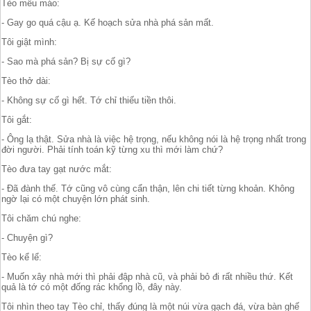
Tèo mếu máo:
- Gay go quá cậu ạ. Kế hoạch sửa nhà phá sản mất.
Tôi giật mình:
- Sao mà phá sản? Bị sự cố gì?
Tèo thở dài:
- Không sự cố gì hết. Tớ chỉ thiếu tiền thôi.
Tôi gắt:
- Ông lạ thật. Sửa nhà là việc hệ trọng, nếu không nói là hệ trọng nhất trong
đời người. Phải tính toán kỹ từng xu thì mới làm chứ?
Tèo đưa tay gạt nước mắt:
- Đã đành thế. Tớ cũng vô cùng cẩn thận, lên chi tiết từng khoản. Không
ngờ lại có một chuyện lớn phát sinh.
Tôi chăm chú nghe:
- Chuyện gì?
Tèo kể lể:
- Muốn xây nhà mới thì phải đập nhà cũ, và phải bỏ đi rất nhiều thứ. Kết
quả là tớ có một đống rác khổng lồ, đây này.
Tôi nhìn theo tay Tèo chỉ, thấy đúng là một núi vừa gạch đá, vừa bàn ghế