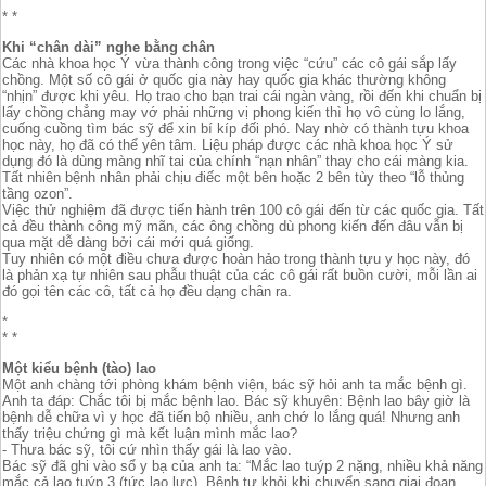
*
* *
Khi “chân dài” nghe bằng chân
Các nhà khoa học Ý vừa thành công trong việc “cứu” các cô gái sắp lấy
chồng. Một số cô gái ở quốc gia này hay quốc gia khác thường không
“nhịn” được khi yêu. Họ trao cho bạn trai cái ngàn vàng, rồi đến khi chuẩn bị
lấy chồng chẳng may vớ phải những vị phong kiến thì họ vô cùng lo lắng,
cuống cuồng tìm bác sỹ để xin bí kíp đối phó. Nay nhờ có thành tựu khoa
học này, họ đã có thể yên tâm. Liệu pháp được các nhà khoa học Ý sử
dụng đó là dùng màng nhĩ tai của chính “nạn nhân” thay cho cái màng kia.
Tất nhiên bệnh nhân phải chịu điếc một bên hoặc 2 bên tùy theo “lỗ thủng
tầng ozon”.
Việc thử nghiệm đã được tiến hành trên 100 cô gái đến từ các quốc gia. Tất
cả đều thành công mỹ mãn, các ông chồng dù phong kiến đến đâu vẫn bị
qua mặt dễ dàng bởi cái mới quá giống.
Tuy nhiên có một điều chưa được hoàn hảo trong thành tựu y học này, đó
là phản xạ tự nhiên sau phẫu thuật của các cô gái rất buồn cười, mỗi lần ai
đó gọi tên các cô, tất cả họ đều dạng chân ra.
*
* *
Một kiểu bệnh (tào) lao
Một anh chàng tới phòng khám bệnh viện, bác sỹ hỏi anh ta mắc bệnh gì.
Anh ta đáp: Chắc tôi bị mắc bệnh lao. Bác sỹ khuyên: Bệnh lao bây giờ là
bệnh dễ chữa vì y học đã tiến bộ nhiều, anh chớ lo lắng quá! Nhưng anh
thấy triệu chứng gì mà kết luận mình mắc lao?
- Thưa bác sỹ, tôi cứ nhìn thấy gái là lao vào.
Bác sỹ đã ghi vào sổ y bạ của anh ta: “Mắc lao tuýp 2 nặng, nhiều khả năng
mắc cả lao tuýp 3 (tức lao lực). Bệnh tự khỏi khi chuyển sang giai đoạn