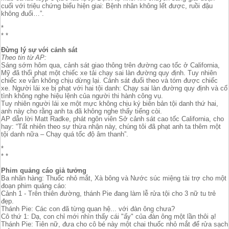
cuối với triệu chứng biểu hiện giai: Bệnh nhân không lết được, ruồi đậu
không đuổi…”.
*
* *
Đừng lý sự với cảnh sát
Theo tin từ AP:
Sáng sớm hôm qua, cảnh sát giao thông trên đường cao tốc ở California,
Mỹ đã thổi phạt một chiếc xe tải chạy sai làn đường quy định. Tuy nhiên
chiếc xe vẫn không chịu dừng lại. Cảnh sát đuổi theo và tóm được chiếc
xe. Người lái xe bị phạt với hai tội danh: Chạy sai làn đường quy định và cố
tình không nghe hiệu lệnh của người thi hành công vụ.
Tuy nhiên người lái xe một mực không chịu ký biên bản tội danh thứ hai,
anh này cho rằng anh ta đã không nghe thấy tiếng còi.
AP dẫn lời Matt Radke, phát ngôn viên Sở cảnh sát cao tốc California, cho
hay: “Tất nhiên theo sự thừa nhận này, chúng tôi đã phạt anh ta thêm một
tội danh nữa – Chạy quá tốc độ âm thanh”.
*
* *
Phim quảng cáo giả tưởng
Ba nhãn hàng: Thuốc nhỏ mắt, Xà bông và Nước súc miệng tài trợ cho một
đoạn phim quảng cáo:
Cảnh 1 - Trên thiên đường, thánh Pie đang làm lễ rửa tội cho 3 nữ tu trẻ
đẹp.
Thánh Pie: Các con đã từng quan hệ... với đàn ông chưa?
Cô thứ 1: Dạ, con chỉ mới nhìn thấy cái "ấy" của đàn ông một lần thôi ạ!
Thánh Pie: Tiên nữ, đưa cho cô bé này một chai thuốc nhỏ mắt để rửa sạch