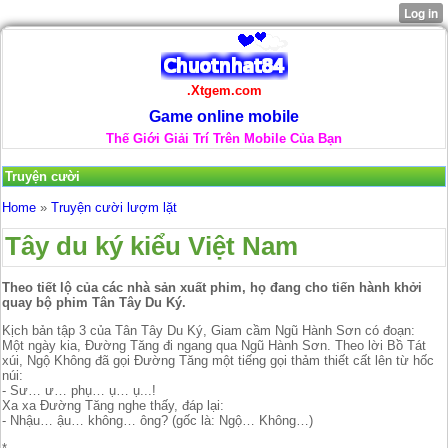
.Xtgem.com
Game online mobile
Thế Giới Giải Trí Trên Mobile Của Bạn
Truyện cười
Home
»
Truyện cười lượm lặt
Tây du ký kiểu Việt Nam
Theo tiết lộ của các nhà sản xuất phim, họ đang cho tiến hành khởi
quay bộ phim Tân Tây Du Ký.
Kịch bản tập 3 của Tân Tây Du Ký, Giam cầm Ngũ Hành Sơn có đoạn:
Một ngày kia, Đường Tăng đi ngang qua Ngũ Hành Sơn. Theo lời Bồ Tát
xúi, Ngộ Không đã gọi Đường Tăng một tiếng gọi thảm thiết cất lên từ hốc
núi:
- Sư… ư… phụ… ụ… ụ...!
Xa xa Đường Tăng nghe thấy, đáp lại:
- Nhậu… ậu… không… ông? (gốc là: Ngộ… Không…)