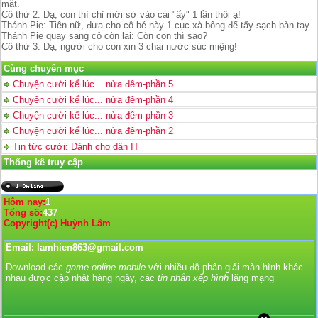
mắt.
Cô thứ 2: Dạ, con thì chỉ mới sờ vào cái "ấy" 1 lần thôi ạ!
Thánh Pie: Tiên nữ, đưa cho cô bé này 1 cục xà bông để tẩy sạch bàn tay.
Thánh Pie quay sang cô còn lại: Còn con thì sao?
Cô thứ 3: Dạ, người cho con xin 3 chai nước súc miệng!
Cùng chuyên mục
Chuyện cười kể lúc... nửa đêm-phần 5
Chuyện cười kể lúc... nửa đêm-phần 4
Chuyện cười kể lúc... nửa đêm-phần 3
Chuyện cười kể lúc... nửa đêm-phần 2
Tin tức cười: Dành cho dân IT
Thống kê truy cập
Hôm nay:
1
Tổng số:
437
Copyright(c) Huỳnh Lâm
Email: lamhien863@gmail.com
Download các
game online mobile
với nhiều độ phân giải màn hình khác
nhau được cập nhật hàng ngày, các
tin nhắn xếp hình
lãng mạng