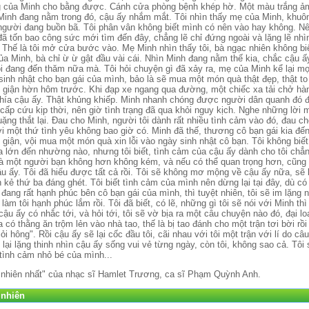
 của Minh cho bằng được. Cánh cửa phòng bệnh khép hờ. Một màu trắng ả
Minh đang nằm trong đó, cậu ấy nhắm mắt. Tôi nhìn thấy mẹ của Minh, khuôn 
t người đang buồn bã. Tôi phân vân không biết mình có nên vào hay không. 
̃ tốn bao công sức mới tìm đến đây, chẳng lẽ chỉ đứng ngoài và lặng lẽ nhi
hế là tôi mở cửa bước vào. Mẹ Minh nhìn thấy tôi, bà ngạc nhiên không biết 
ủa Minh, bà chỉ ừ ừ gật đầu vài cái. Nhìn Minh đang nằm thế kia, chắc cậu ấ
tôi đang đến thăm nữa mà. Tôi hỏi chuyện gì đã xảy ra, mẹ của Minh kể lại mo
inh nhật cho bạn gái của mình, bảo là sẽ mua một món quà thật đẹp, thật t
̀n giận hờn hôm trước. Khi đạp xe ngang qua đường, một chiếc xa tải chở hàn
hía cậu ấy. Thật khủng khiếp. Minh nhanh chóng được người dân quanh đó đ
́p cứu kịp thời, nên giờ tình trạng đã qua khỏi nguy kịch. Nghe những lời me
ng thắt lại. Đau cho Minh, người tôi dành rất nhiều tình cảm vào đó, đau cho
i một thứ tình yêu không bao giờ có. Minh đã thế, thương cô bạn gái kia đê
h giận, vội mua một món quà xin lỗi vào ngày sinh nhật cô bạn. Tôi không biế
lớn đến nhường nào, nhưng tôi biết, tình cảm của cậu ấy dành cho tôi chẳng l
i là một người bạn không hơn không kém, và nếu có thể quan trọng hơn, cũng c
u ấy. Tôi đã hiểu được tất cả rồi. Tôi sẽ không mơ mộng về cậu ấy nữa, sẽ
 kẻ thứ ba đáng ghét. Tôi biết tình cảm của mình nên dừng lại tại đây, dù có
 đang rất hạnh phúc bên cô bạn gái của mình, thì tuyệt nhiên, tôi sẽ im lặng n
làm tôi hạnh phúc lắm rồi. Tôi đã biết, có lẽ, những gì tôi sẽ nói với Minh thi
̣u ấy có nhắc tới, và hỏi tới, tôi sẽ vờ bịa ra một câu chuyện nào đó, đại lo
 thằng ăn trộm lẻn vào nhà tao, thế là bị tao đánh cho một trận tơi bời rồi
̉i hông". Rồi cậu ấy sẽ lại cốc đầu tôi, cãi nhau với tôi một trận với lí do c
ẽ lại lặng thinh nhìn cậu ấy sống vui vẻ từng ngày, còn tôi, không sao cả. Tôi
tình cảm nhỏ bé của mình...
tự nhiên nhất" của nhạc sĩ Hamlet Trương, ca sĩ Phạm Quỳnh Anh.
 nhiên