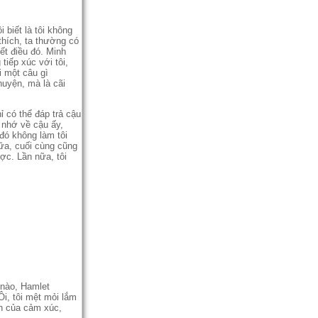
i biết là tôi không
thích, ta thường có
́t điều đó. Minh
tiếp xúc với tôi,
i một câu gì
uyện, mà là cãi
có thể đáp trả cậu
nhớ về cậu ấy,
đó không làm tôi
ữa, cuối cùng cũng
̣c. Lần nữa, tôi
̃ nào, Hamlet
Ôi, tôi mệt mỏi lắm
̣n của cảm xúc,