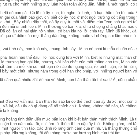
ng rút ra cho mình những suy luận hoàn toàn đúng đắn. Minh là một người có 
đã có bạn gái. Có lẽ cô ấy xinh, tôi nghe từ Linh, cô bạn thân của tôi, của M
n gái của Minh bao giờ, chỉ biết cô ấy học ở một ngôi trường có tiếng trong
ực khá...Bấy nhiêu đấy thôi, cô ấy quy tụ một vài điểm của "con-nhà-người-t
nh đến nỗi si tình luôn. Minh thương cô bạn kia, chìu chuộng chẳng khác nào c
Đã có lần cả hai giận hờn nhau, cô bạn kia nói lời chia tay. Minh đã khóc, đã 
 bỏ qua sĩ diện của một-thằng-đàn-ông, không muốn vì những sai lầm nhỏ mà
y, vui tính này, học khá này, chung tình này...Minh có phải là mẫu chuẩn của
̉i hoàn hảo thế đâu. Tôi học cùng lớp với Minh, biết rõ những mặt "hạn chế
ất là thương bạn gái kia, nhưng, với bản chất của một thằng con trai, Minh vâ
́t tăm tia mỗi khi có một bạn nữ nào đó ngang qua, rồi bình luận, rồi hí hử
i bậy một chút, nhưng nằm trong giới hạn cho phép, với những người bạn vơ
̃ dành quá nhiều đất để nói về Minh, còn bản thân tôi thì sao? À, cũng chẳng c
một điều vớ vẩn mà. Bản thân tôi sao lại có thể thích cậu ấy được, một con 
 Vả lại, cậu ấy có gì đáng để tôi thích chứ. Không, không thể nào, tôi chẳng co
́i là không.
̉ng hoảng tinh thần đến mức bấn loạn khi biết bản thân mình thích Minh. Là thật
nhận tình cảm của tôi, chỉ làm tôi thêm thích cậu ấy thôi. Không giảm, chỉ tă
 một người tỉnh táo, xác định rõ ràng tình cảm của mình, và thẳng thừng chố
p này. Nhưng không, tôi đầu hàng trước sự bướng bỉnh của trái tim.