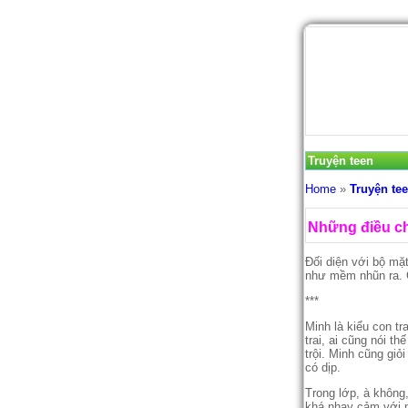
Truyện teen
Home
»
Truyện te
Những điều c
Đối diện với bộ mă
như mềm nhũn ra. Chă
***
Minh là kiểu con tra
trai, ai cũng nói th
trội. Minh cũng gio
có dịp.
Trong lớp, à không, 
khá nhạy cảm với 