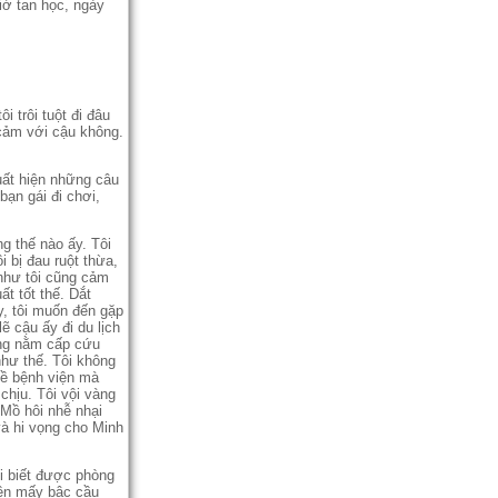
iờ tan học, ngày
ôi trôi tuột đi đâu
h cảm với cậu không.
ất hiện những câu
bạn gái đi chơi,
g thế nào ấy. Tôi
i bị đau ruột thừa,
 như tôi cũng cảm
t tốt thế. Dắt
y, tôi muốn đến gặp
 cậu ấy đi du lịch
ang nằm cấp cứu
 như thế. Tôi không
ề bệnh viện mà
hịu. Tôi vội vàng
Mồ hôi nhễ nhại
và hi vọng cho Minh
ôi biết được phòng
ên mấy bậc cầu