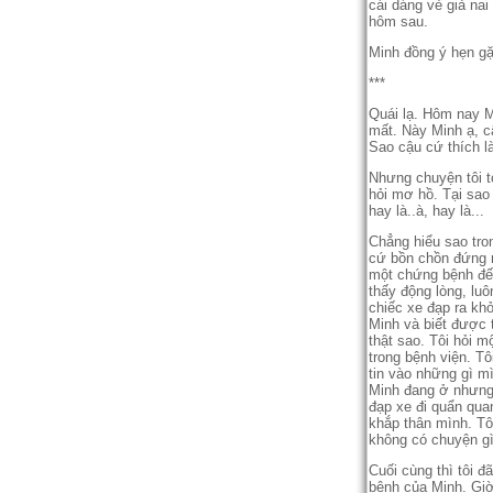
cái dáng vẻ giả na
hôm sau.
Minh đồng ý hẹn gă
***
Quái lạ. Hôm nay Min
mất. Này Minh ạ, câ
Sao cậu cứ thích la
Nhưng chuyện tôi tỏ
hỏi mơ hồ. Tại sao 
hay là..à, hay là...
Chẳng hiểu sao trong
cứ bồn chồn đứng n
một chứng bệnh đến
thấy động lòng, luôn
chiếc xe đạp ra kho
Minh và biết được 
thật sao. Tôi hỏi m
trong bệnh viện. Tô
tin vào những gì mi
Minh đang ở nhưng ba
đạp xe đi quẩn quanh
khắp thân mình. Tôi
không có chuyện gì
Cuối cùng thì tôi đ
bệnh của Minh. Giờ