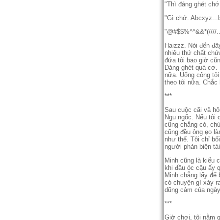
"Thì đáng ghét chơ
"Gì chớ. Abcxyz...b
"@#$$%^^&&*(////..
Haizzz. Nói đến đây 
nhiêu thứ chất chứa
đứa tôi bao giờ cũn
Đáng ghét quá cơ. 
nữa. Uổng công tôi đ
theo tôi nữa. Chắc l
***
Sau cuộc cãi vã hô
Ngu ngốc. Nếu tôi cư
cũng chẳng có, chứ
cũng đều ỏng ẹo l
như thế. Tôi chỉ bố
người phản biện tà
Minh cũng là kiểu 
khi đầu óc cậu ấy 
Minh chẳng lấy để b
có chuyện gì xảy 
dũng cảm của ngày h
***
Giờ chơi, tôi nằm gu