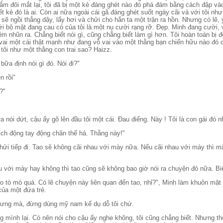
đôi mắt lại, tôi đã bị một kẻ đáng ghét nào đó phá đám bằng cách đập vào
́t kẻ đó là ai. Còn ai nữa ngoài cái gã đáng ghét suốt ngày cãi vả với tôi n
sẽ ngồi thẳng dậy, lấy hơi và chửi cho hắn ta một trận ra hồn. Nhưng có lẽ, ý
 với bộ mặt đang cau có của tôi là một nụ cười rạng rỡ. Đẹp. Minh đang cười, v
m nhũn ra. Chẳng biết nói gì, cũng chẳng biết làm gì hơn. Tôi hoàn toàn bị 
vai một cái thật mạnh như đang vỗ vai vào một thằng bạn chiến hữu nào đó cu
́y, tôi như một thằng con trai sao? Haizz.
ữa định nói gì đó. Nói đi?"
n rồi"
?"
a nói dứt, cậu ấy gõ lên đầu tôi một cái. Đau điếng. Này ! Tôi là con gái đo
ch động tay động chân thế hả. Thằng này!"
hửi tiếp đi. Tao sẽ không cãi nhau với mày nữa. Nếu cãi nhau với mày thì m
u với mày hay không thì tao cũng sẽ không bao giờ nói ra chuyện đó nữa. Bi
ao tò mò quá. Có lẽ chuyện này liên quan đến tao, nhỉ?", Minh làm khuôn mặt 
̉a một đứa trẻ.
ưng mà, đừng dùng mỹ nam kế dụ dỗ tôi chứ.
òng mình lại. Có nên nói cho cậu ấy nghe không, tôi cũng chẳng biết. Nhưng t