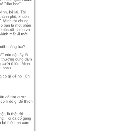
số "đào hoa".
inh, kể lại. Tôi
 thành phố, khuôn
a". Minh thì chung
ô bạn là một phần
khóc rất nhiều và
 đánh mất đi một
 một chàng trai?
" của cậu ấy là
̃n thường cùng đám
ng cười ồ lên. Minh
́i nhau.
ó gì để nói. Chỉ
trâu đã tìm được
́ lí do gì để thích
, là thật rồi.
ng. Tôi đã cố gắng
i bỏ thứ tình cảm