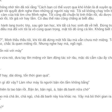
t.
không nhớ tên đã nói rằng "Cách bạn có thể vượt qua khó khăn là đi xuyên q
iờ tôi quyết định nghe theo những gì người này nói. Tôi sẽ không chạy trốn b
tình cảm của trái tim cho Minh nghe. Tôi cũng đã chuẩn bị tinh thần rồi, dù đượ
ói rồi, tôi giả vờ hay lắm. Có đau thế nào cũng chẳng ai biết đâu.
hành lang trước lớp, sau giờ tan học, khi tất cả học sinh đã về hết. Đứng t
t điều mà đối với tôi là vô cùng quan trọng, mặt tôi đỏ ửng cả lên. Không biê
?", Minh thều thều tôi, khi tôi đã đứng một hồi lâu mà vẫn chưa mở miệng. 
, chắc là quen miệng rồi. Nhưng nghe hay mà, ngồ ngộ.
n nói với mày"
 vừa nói, đưa tay lên miệng vờ làm động tác sờ râu, mặc dù cằm cậu ấy ch
.
Ơ hay, dài dòng, tốn thời gian quá".
àm gì dữ vậy? Làm như mày là người bận rộn lắm không bằng"
ên là tao bận rồi..Bận ăn, bận ngủ, à, bận đá banh nữa chớ"
̀o mà chả ăn, chả ngủ, chả đá banh này kia khác nọ. Vậy mà bỏ thời gian ra
"
o?"