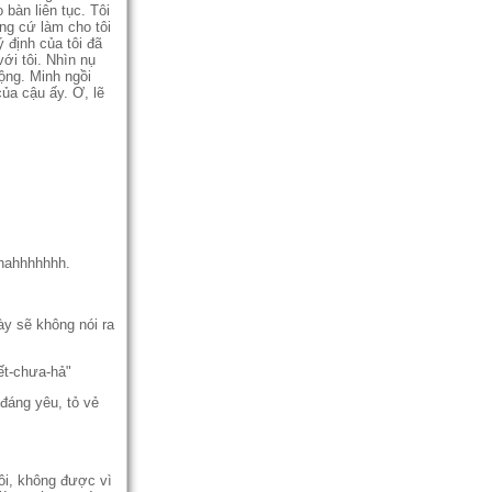
 bàn liên tục. Tôi
hưng cứ làm cho tôi
 định của tôi đã
ới tôi. Nhìn nụ
động. Minh ngồi
̉a cậu ấy. Ơ, lẽ
́ nhahhhhhhh.
ày sẽ không nói ra
ết-chưa-hả"
đáng yêu, tỏ vẻ
hôi, không được vì