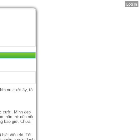
ìn nụ cười ấy, tôi
ác cười. Minh đẹp
̉n thân trở nên nổi
óng bao giờ. Chưa
biết điều đó. Tôi
̉a nhiều người dành