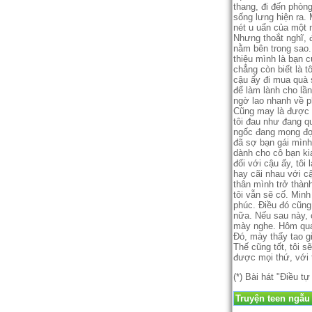
thang, đi đến phòng
sống lưng hiện ra. 
nét u uẩn của mộ
Nhưng thoắt nghĩ, đa
nằm bên trong sao. T
thiệu mình là bạn c
chẳng còn biết là 
cậu ấy đi mua quà s
để làm lành cho lâ
ngờ lao nhanh về p
Cũng may là được câ
tôi đau như đang quặ
ngốc đang mọng đợ
đã sợ bạn gái mìn
dành cho cô bạn kia 
đối với cậu ấy, tô
hay cãi nhau với cậ
thân mình trở thành
tôi vẫn sẽ cố. Minh
phúc. Điều đó cũng 
nữa. Nếu sau này, câ
mày nghe. Hôm qua có
Đó, mày thấy tao gio
Thế cũng tốt, tôi s
được mọi thứ, với 
(*) Bài hát "Điều 
Truyện teen ngẫu