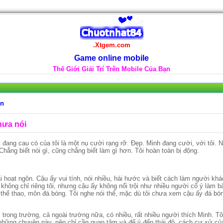
.Xtgem.com
Game online mobile
Thế Giới Giải Trí Trên Mobile Của Bạn
en
hưa nói
̣t đang cau có của tôi là một nụ cười rạng rỡ. Đẹp. Minh đang cười, với tôi. Nh
̉ng biết nói gì, cũng chẳng biết làm gì hơn. Tôi hoàn toàn bị động.
i hoạt ngôn. Cậu ấy vui tính, nói nhiều, hài hước và biết cách làm người kh
ế không chỉ riêng tôi, nhưng cậu ấy không nổi trội như nhiều người cố ý làm ba
̉i thể thao, môn đá bóng. Tôi nghe nói thế, mặc dù tôi chưa xem cậu ấy đá b
trong trường, cả ngoài trường nữa, có nhiều, rất nhiều người thích Minh. Tôi 
những chuyện này, nên chỉ cần quan tâm và để ý đến thái độ, cách cư xử cu