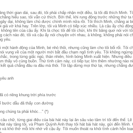
̃ng thời gian dài, sau đó, tôi phải chấp nhận một điều, là tôi đã thích Minh. Tô
ẳng hiểu sao, tôi vẫn cứ thích. Bởi thế, khi rung động trước những thứ ta 
ây dại, không làm chủ được chính mình nữa rồi. Tôi thích Minh, chẳng ai biê
 giả vờ khá hay. Trên lớp, tôi và Minh có tiếp xúc nhiều. Là cậu ấy chủ động 
 không tên của cậu ấy. Khi là chọc tôi để tôi chửi, khi thì bâng quơ nói với tô
g cách nào đó, tôi và cậu ấy nói chuyện với nhau, à không, không phải nói ch
ng yêu.
́i một hành động của Minh, bé nhỏ thôi, nhưng cũng làm cho tôi bối rối. Tôi chỉ 
nói vụng về của một người mới bắt đầu chạm ngõ tình yêu. Tôi không ngừng 
hắc, trong từng giấc ngủ, thản nhiên, hình bóng Minh xuất hiện. Nhưng điều 
̉m thấy vô cùng buồn. Thứ tình cảm này, có tiếp tục lớn thêm nhường nào n
 kết quả chẳng đâu ra đâu mà thôi. Tôi tập dừng mọi thứ lại, nhưng chẳng đươ
h yêu anh
đã có riêng khung trời phía trước
̉ bước dẫu đã thấy con đường
ng chúng ta phải khóc..." (*)
u chữ, từng giai điệu của bài hát này lại ăn sâu vào tâm trí tôi đến thế. Le
hát này tặng tôi, và Phạm Quỳnh Anh thay tôi hát bài hát này, gửi đến Minh. 
p và khó thở mỗi khi nhớ về cậu ấy. Tôi muốn thoát ra khỏi tình cảnh hỗn loa