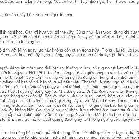
i của cậu ấy mà lại mềm lòng. Nếu có nói, thì hãy như ngày hôm trước, sau g
̣p tôi vào ngày hôm sau, sau giờ tan học.
h nghỉ học. Giữ lời hứa với tôi thế đấy. Cũng như lần trước, dũng khí của t
̣u có biết là tôi đã phải khó khăn cỡ nào mới lấy đủ can đảm để bày tỏ tìn
̀m tôi ú tim lên vậy hả.
 tình với Minh ngay lúc này không còn quan trọng nữa. Trong đầu tôi luôn xu
Minh nghỉ học, cậu ấy bệnh chăng, hay là gia đình có chuyện gì, hay là theo 
 tôi dâng lên một trạng thái bất an. Không rõ lắm, nhưng nó cứ làm tôi lo lắn
gồi không yên. Hết tiết 1, tôi lên phòng y tế xin giấy phép ra về. Tôi vờ nói tô
 hồi tái phát. Cô y tế nhìn dáng vẻ tội nghiệp đang ôm bụng nhăn nhó rên rỉ
 miệng hỏi han tôi và bảo tôi ra về cẩn thận. Thoát rồi. Không ngờ tôi diễn xuấ
̉i sân trường, tôi vội vàng chạy đến nhà Minh. Tôi không muốn gọi cho cậu ấ
trực tiếp chuyện gì đang xảy ra. Nhà đóng cửa. Đi đâu được cơ chứ. Không lẽ
ột bác hàng xóm gần đó. Bác ấy bảo Minh vừa bị tai nạn tối hôm qua, giờ đ
i choáng ngất. Chuyện quái quỷ gì đang xảy ra với Minh thế này. Tại sao lại
̀nh nghe được. Cảm xúc hỗn loạn đến tột cùng. Tôi gặng hỏi bác hàng xóm v
́c ấy không biết. Gọi cho Minh, chỉ nhận được những âm thanh tút tít khó c
 khắp thành phố, bệnh viện nào cũng ghé vào tìm. Mắt tôi đỏ hoe, nức nở. 
 lo lắm, thực sự rất lo. Suốt quãng đường ấy tôi không ngừng cầu nguyện, 
.
ã tìm đến đúng bệnh viện mà Minh đang nằm. Hỏi những chị y tá trực ở đó, t
 trong cơ thể tôi không còn một chút năng lượng nào, nhưng tôi vẫn cố leo l