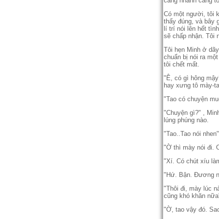
càng nhanh càng tố
Có một người, tôi 
thấy đúng, và bây g
lí trí nói lên hết 
sẽ chấp nhận. Tôi n
Tôi hẹn Minh ở dãy 
chuẩn bị nói ra mộ
tôi chết mất.
"Ê, có gì hông mậy
hay xưng tô mày-tao
"Tao có chuyện muố
"Chuyện gì?" , Minh
lúng phúng nào.
"Tao..Tao nói nhen"
"Ờ thì mày nói đi. 
"Xí. Có chút xíu l
"Hứ. Bận. Đương nhi
"Thôi đi, mày lúc na
cũng khó khăn nữa
"Ờ, tao vậy đó. Sa