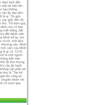
m đạm lạnh đến
mặt bà hiện lên
Nên hay không.
̀n cậu ấy đau đớn
là ai. Tôi giới
y say giấc lắm rồi,
̣i thứ. Tối hôm qua,
o dành cho cô bạn
g mất thắng, bất
ưa đến bệnh viện.
̣ Minh kể lại, tim
 cả tôi, một đứa
́n nhường nào. Minh
t tình cảm của Minh
à gì cả. Có lẽ,
hỉ là một người
 không biến bản
 thể rất khó nhưng
hìn cậu ấy hạnh
̀ không cần phải nói
ại như là "Tao kể
 giải lên công an.
âu chuyện nhảm nhí.
 sẽ cố vượt qua