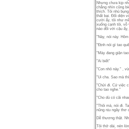
Nhưng chưa kịp nhắm 
chẳng nhìn cũng biê
thích. Tôi nhủ bụng 
thất bại. Đối diện
cười ấy, tôi như mề
xuống cạnh tôi, vỗ 
nào đối với cậu â
"Này, nói này. Hôm b
"Định nói gì tao quê
"Mày đang giận tao
"Ai biết"
"Con nhỏ này." , vừ
"Ui cha. Sao mà thí
"Chửi đi. Cứ việc c
cho tao nghe."
"Cho dù có cãi nha
"Thôi mà, nói đi. T
nũng nịu ngây thơ cu
Dễ thương thật. Nh
Tôi thở dài, nén l