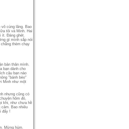
do vô cùng lãng. Bao
iữa tôi và Minh. Hai
ít. Đáng ghét.
ng gì mình sắp nói
nh chẳng thèm chạy
̣n bản thân mình.
ứa bạn dành cho
ích cậu bạn nào
không "bánh bèo"
với Minh như một
minh nhưng cũng có
ư chuyện hôm đó,
mọi khi, như chưa hề
ng cảm. Bao nhiêu
i đấy !
àn. Mừng húm.