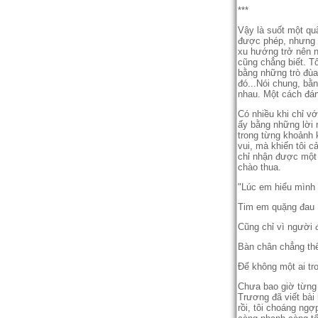
***
Vậy là suốt một qua
được phép, nhưng ch
xu hướng trở nên ng
cũng chẳng biết. Tôi
bằng những trò đùa
đó...Nói chung, bằn
nhau. Một cách đá
Có nhiều khi chỉ vơ
ấy bằng những lời 
trong từng khoảnh k
vui, mà khiến tôi ca
chỉ nhận được một
chào thua.
"Lúc em hiểu mìn
Tim em quặng đau
Cũng chỉ vì người 
Bàn chân chẳng thê
Để không một ai tro
Chưa bao giờ từng câ
Trương đã viết bài 
rồi, tôi choáng ngợ