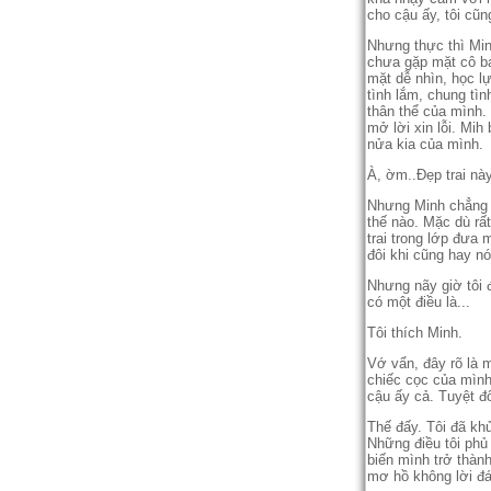
cho cậu ấy, tôi cũ
Nhưng thực thì Minh 
chưa gặp mặt cô bạ
mặt dễ nhìn, học l
tình lắm, chung tì
thân thể của mình. 
mở lời xin lỗi. Mih
nửa kia của mình.
À, ờm..Đẹp trai nà
Nhưng Minh chẳng pha
thế nào. Mặc dù r
trai trong lớp đưa mă
đôi khi cũng hay nó
Nhưng nãy giờ tôi đa
có một điều là...
Tôi thích Minh.
Vớ vẩn, đây rõ là 
chiếc cọc của mình.
cậu ấy cả. Tuyệt đô
Thế đấy. Tôi đã khu
Những điều tôi phủ 
biến mình trở thành
mơ hồ không lời đá