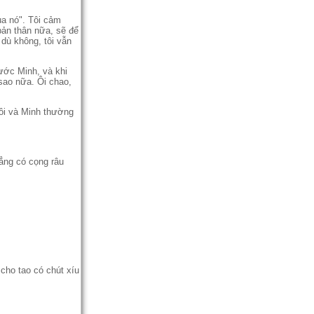
ua nó". Tôi cảm
ản thân nữa, sẽ để
c dù không, tôi vẫn
rước Minh, và khi
́t sao nữa. Ôi chao,
Tôi và Minh thường
ẳng có cọng râu
 cho tao có chút xíu