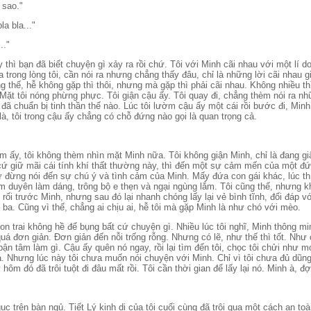
́ sao."
la bla..."
.."
thì bạn đã biết chuyện gì xảy ra rồi chứ. Tôi với Minh cãi nhau với một lí 
 trong lòng tôi, cần nói ra nhưng chẳng thấy đâu, chỉ là những lời cãi nhau g
g thế, hễ không gặp thì thôi, nhưng mà gặp thì phải cãi nhau. Không nhiều thì 
Mặt tôi nóng phừng phực. Tôi giận cậu ấy. Tôi quay đi, chẳng thèm nói ra nhữ
ã chuẩn bị tinh thần thế nào. Lúc tôi lườm cậu ấy một cái rồi bước đi, Mi
à, tôi trong cậu ấy chẳng có chỗ đứng nào gọi là quan trọng cả.
m ấy, tôi không thèm nhìn mặt Minh nữa. Tôi không giận Minh, chỉ là đang giâ
́ giữ mãi cái tính khí thất thường này, thì đến một sự cảm mến của một đ
 đừng nói đến sự chú ý và tình cảm của Minh. Mấy đứa con gái khác, lúc th
àm duyên làm dáng, trông bộ e thẹn và ngại ngùng lắm. Tôi cũng thế, nhưng 
i rối trước Minh, nhưng sau đó lại nhanh chóng lấy lại vẻ bình tĩnh, đối đáp 
i ba. Cũng vì thế, chẳng ai chịu ai, hễ tôi mà gặp Minh là như chó với mèo.
con trai không hề để bụng bất cứ chuyện gì. Nhiều lúc tôi nghĩ, Minh thông 
quá đơn giản. Đơn giản đến nỗi trống rỗng. Nhưng có lẽ, như thế thì tốt. Nh
ận tâm làm gì. Cậu ấy quên nó ngay, rồi lại tìm đến tôi, chọc tôi chửi như 
ra. Nhưng lúc này tôi chưa muốn nói chuyện với Minh. Chỉ vì tôi chưa đủ dũ
ôm đó đã trôi tuột đi đâu mất rồi. Tôi cần thời gian để lấy lại nó. Minh à, đợ
̣c trên bàn ngủ. Tiết Lý kinh dị của tôi cuối cùng đã trôi qua một cách an to