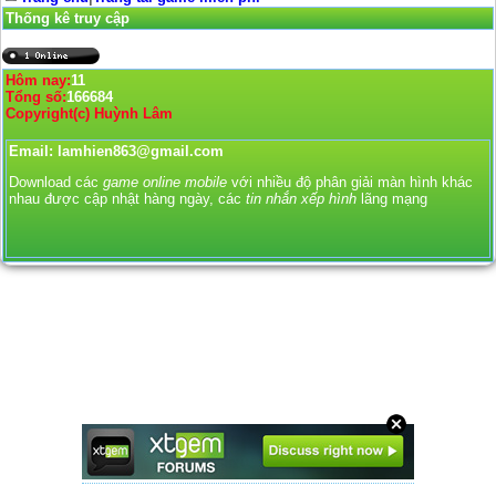
Thống kê truy cập
Hôm nay:
11
Tổng số:
166684
Copyright(c) Huỳnh Lâm
Email: lamhien863@gmail.com
Download các
game online mobile
với nhiều độ phân giải màn hình khác
nhau được cập nhật hàng ngày, các
tin nhắn xếp hình
lãng mạng