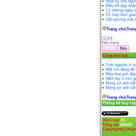
Nhật ký cho ngư
Điều tốt đẹp nhấ
Có những ngày
Cổ máy thời gia
Vẩn gương mặt 
Trang chủ
|
Tran
[1]
[>]
Đến trang:
Cùng thể loại
Tình nguyện ở s
Một nơi đáng để 
Mùa hoa anh đà
Nắm tay 1 cơn g
Đừng sợ anh vẫn
Đừng sợ anh vẫn
Trang chủ
|
Tran
Thống kê truy cậ
Hôm nay:
23
Tổng số:
166625
Copyright(c) Huỳ