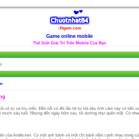
.Xtgem.com
Game online mobile
Thế Giới Giải Trí Trên Mobile Của Bạn
n
en
ng
i vô tư và trìu mến. Đến nỗi có đôi lần tôi tự hỏi liệu tình cảm này có tiến
i mười sáu tuổi. Nhưng đến ngày hôm sau, tôi dường như quên mất. Có nhau
ện của Anđécxen. Có một anh bánh và một chị bánh nằm cạnh nhau trong cử