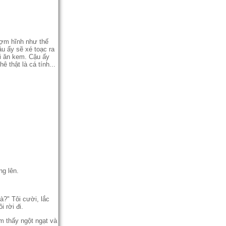
hợm hĩnh như thế
u ấy sẽ xé toạc ra
i ăn kem. Cậu ấy
 thật là cá tính...
ng lên.
à?" Tôi cười, lắc
i rời đi.
ảm thấy ngột ngạt và