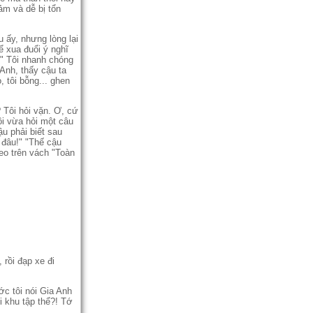
ảm và dễ bị tổn
u ấy, nhưng lòng lại
ể xua đuổi ý nghĩ
." Tôi nhanh chóng
Anh, thấy cậu ta
 tôi bỗng... ghen
 Tôi hỏi vặn. Ơ, cứ
ôi vừa hỏi một câu
ậu phải biết sau
 đâu!" "Thế cậu
reo trên vách "Toàn
 rồi đạp xe đi
ớc tôi nói Gia Anh
 khu tập thể?! Tớ