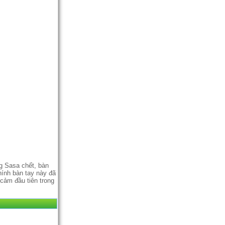
ng Sasa chết, bàn
hính bàn tay này đã
 cảm đầu tiên trong