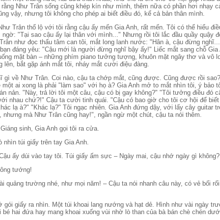
a rằng Như Trân sống cũng khép kín như mình, thêm nữa có phần hơi nhạy c
ũng vậy, nhưng tôi không cho phép ai biết điều đó, kể cả bản thân mình.
Như Trân thổ lộ với tôi rằng cậu ấy mến Gia Anh, rất mến. Tôi có thể hiểu điề
i ngờ: "Tại sao cậu ấy lại thân với mình..." Nhưng rồi tôi lắc đầu quầy quậy đ
Trân như đọc thấu tâm can tôi, mắt long lanh nước: "Hân à, cậu đừng nghĩ..
ô bạn đáng yêu: "Cậu mới là người đừng nghĩ bậy ấy!" Liếc mắt sang chỗ Gia 
ống mặt bàn – những phím piano tưởng tượng, khuôn mặt ngây thơ và vô lo,
 lên, bắt gặp ánh mắt tôi, nháy mắt cười điệu đàng.
hĩ gì về Như Trân. Coi nào, cậu ta chớp mắt, cũng được. Cũng được rồi sao?
 một ai xong là phải "làm sao" với họ à? Gia Anh mở to mắt nhìn tôi, ý bảo t
hán nản. "Này, trả lời tôi một câu, cậu có bị gay không?" "Tôi tưởng điều đó c
i nhau chứ?!" Cậu ta cười tinh quái. "Cậu có bao giờ cho tôi cơ hội để biết
hác lạ à?" "Khác lạ?" Tôi ngạc nhiên. Gia Anh đứng dậy, với lấy cây guitar t
 nhưng mà Như Trân cũng hay!", ngần ngừ một chút, cậu ta nói thêm.
Giáng sinh, Gia Anh gọi tôi ra cửa.
ò nhìn túi giấy trên tay Gia Anh.
– Cậu ấy dúi vào tay tôi. Túi giấy ấm sực – Ngày mai, cậu nhớ ngày gì không?
 ông tướng!
i quảng trường nhé, như mọi năm! – Cậu ta nói nhanh câu này, có vẻ bối rối,
 gói giấy ra nhìn. Một túi khoai lang nướng và hạt dẻ. Hình như vài ngày trư
i bé hai đứa hay mang khoai xuống vùi nhờ lò than của bà bán chè chén dưới