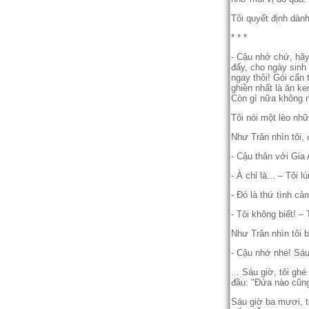
Tôi quyết định dàn
* * *
- Cậu nhớ chứ, hãy
đấy, cho ngày sinh
ngay thôi! Gói cẩn
ghiền nhất là ăn ke
Còn gì nữa không n
Tôi nói một lèo nhữ
Như Trân nhìn tôi, 
- Cậu thân với Gia
- À chỉ là... – Tôi
- Đó là thứ tình cả
- Tôi không biết! – 
Như Trân nhìn tôi b
- Cậu nhớ nhé! Sáu
... Sáu giờ, tôi gh
đầu: "Đứa nào cũng l
Sáu giờ ba mươi, tô