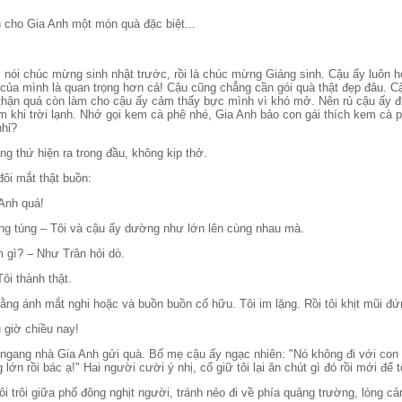
h cho Gia Anh một món quà đặc biệt...
 nói chúc mừng sinh nhật trước, rồi là chúc mừng Giáng sinh. Cậu ấy luôn 
 của mình là quan trọng hơn cả! Cậu cũng chẳng cần gói quà thật đẹp đâu. Cậ
 thận quá còn làm cho cậu ấy cảm thấy bực mình vì khó mở. Nên rủ cậu ấy đ
m khi trời lạnh. Nhớ gọi kem cà phê nhé, Gia Anh bảo con gái thích kem cà phê
hỉ?
ng thứ hiện ra trong đầu, không kịp thở.
đôi mắt thật buồn:
 Anh quá!
 lúng túng – Tôi và cậu ấy dường như lớn lên cùng nhau mà.
m gì? – Như Trân hỏi dò.
Tôi thành thật.
ằng ánh mắt nghi hoặc và buồn buồn cố hữu. Tôi im lặng. Rồi tôi khịt mũi đứ
 giờ chiều nay!
é ngang nhà Gia Anh gửi quà. Bố mẹ cậu ấy ngạc nhiên: "Nó không đi với con 
ớn rồi bác ạ!" Hai người cười ý nhị, cố giữ tôi lại ăn chút gì đó rồi mới để tô
i trôi giữa phố đông nghịt người, tránh nẻo đi về phía quảng trường, lòng c