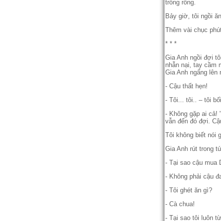
trống rỗng.
Bảy giờ, tôi ngồi 
Thêm vài chục phút
* * *
Gia Anh ngồi đợi t
nhẫn nại, tay cầm 
Gia Anh ngẩng lên n
- Cậu thất hẹn!
- Tôi... tôi.. – tôi
- Không gặp ai cả! 
vẫn đến đó đợi. Cậu
Tôi không biết nói 
Gia Anh rút trong tú
- Tại sao cậu mua
- Không phải cậu đa
- Tôi ghét ăn gì?
- Cà chua!
- Tại sao tôi luôn t