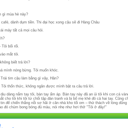
àm gì mùa hè này?
 café, dành dụm tiền. Thi đại học xong cậu sẽ đi Hàng Châu
ái máy tất cả mọi câu hỏi.
ch?
 Tôi bối rối.
vào mắt tôi.
không biết trả lời?
má mình nóng bừng. Tôi muốn khóc.
 Trái tim cậu làm bằng gì vậy, Hân?
 Tôi thổn thức, không ngăn được mình bật ra câu trả lời.
dịu dàng nắm tay tôi, bàn tay ấm áp. Bàn tay này đã an ủi tôi khi con cá và
t cho tôi khi tôi từ chối tập đàn tranh và bị bố mẹ khẻ đỏ cả hai tay. Cũng c
 tin để chiến thắng nỗi sợ hãi ở căn nhà kho tối om – thử thách về lòng dũng
vào đó chùm bong bóng đủ màu, nói nhẹ như hơi thở "Tôi ở đây!"
g