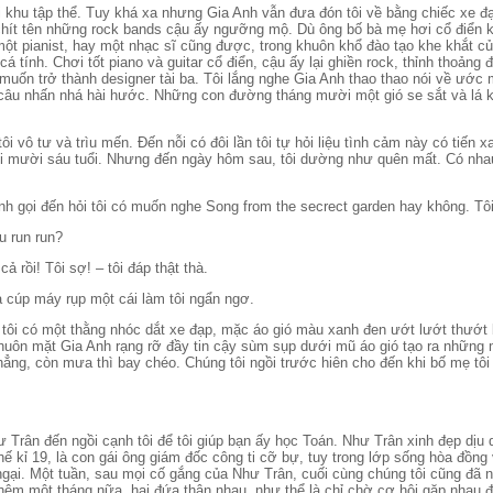
ời khu tập thể. Tuy khá xa nhưng Gia Anh vẫn đưa đón tôi về bằng chiếc xe 
hít tên những rock bands cậu ấy ngưỡng mộ. Dù ông bố bà mẹ hơi cổ điển kì
một pianist, hay một nhạc sĩ cũng được, trong khuôn khổ đào tạo khe khắt c
cá tính. Chơi tốt piano và guitar cổ điển, cậu ấy lại ghiền rock, thỉnh thoảng
muốn trở thành designer tài ba. Tôi lắng nghe Gia Anh thao thao nói về ước
câu nhấn nhá hài hước. Những con đường tháng mười một gió se sắt và lá 
i vô tư và trìu mến. Đến nỗi có đôi lần tôi tự hỏi liệu tình cảm này có tiến
i mười sáu tuổi. Nhưng đến ngày hôm sau, tôi dường như quên mất. Có nhau
nh gọi đến hỏi tôi có muốn nghe Song from the secrect garden hay không. Tôi
u run run?
cả rồi! Tôi sợ! – tôi đáp thật thà.
a cúp máy rụp một cái làm tôi ngẩn ngơ.
tôi có một thằng nhóc dắt xe đạp, mặc áo gió màu xanh đen ướt lướt thướ
uôn mặt Gia Anh rạng rỡ đầy tin cậy sùm sụp dưới mũ áo gió tạo ra những m
ẳng, còn mưa thì bay chéo. Chúng tôi ngồi trước hiên cho đến khi bố mẹ tôi 
 Trân đến ngồi cạnh tôi để tôi giúp bạn ấy học Toán. Như Trân xinh đẹp dịu 
ế kỉ 19, là con gái ông giám đốc công ti cỡ bự, tuy trong lớp sống hòa đồng
ngại. Một tuần, sau mọi cố gắng của Như Trân, cuối cùng chúng tôi cũng đã n
hêm một tháng nữa, hai đứa thân nhau, như thể là chỉ chờ cơ hội gặp nhau đ