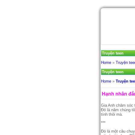
Truyện teen
Home
»
Truyện tee
Truyện teen
Home
»
Truyện te
Hạnh nhân đắ
Gia Anh chăm sóc tô
Đó là năm chúng tô
tính thôi mà.
***
Đó là một câu chuy