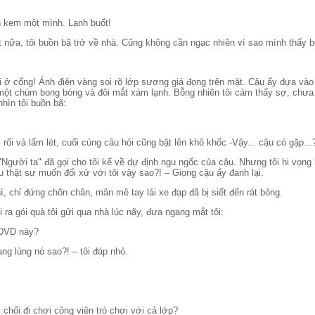
ăn kem một mình. Lạnh buốt!
 nữa, tôi buồn bã trở về nhà. Cũng không cần ngạc nhiên vì sao mình thấy b
ôi ở cổng! Ánh điện vàng soi rõ lớp sương giá đọng trên mặt. Cậu ấy dựa và
một chùm bong bóng và đôi mắt xám lạnh. Bỗng nhiên tôi cảm thấy sợ, chưa 
hìn tôi buồn bã:
 bối rối và lấm lét, cuối cùng câu hỏi cũng bật lên khô khốc -Vậy... cậu có gặp...
"Người ta" đã gọi cho tôi kể về dự định ngu ngốc của cậu. Nhưng tôi hi vọng 
 thật sự muốn đối xử với tôi vậy sao?! – Giọng cậu ấy đanh lại.
gì, chỉ đứng chôn chân, mân mê tay lái xe đạp đã bị siết đến rát bỏng.
i ra gói quà tôi gửi qua nhà lúc nãy, đưa ngang mắt tôi:
 DVD này?
ng lùng nó sao?! – tôi đáp nhỏ.
ừ chối đi chơi công viên trò chơi với cả lớp?