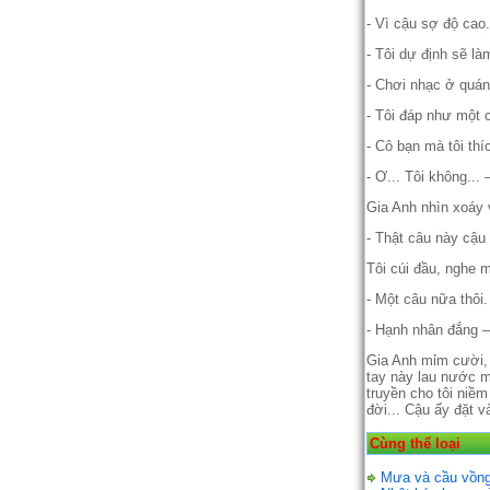
- Vì cậu sợ độ cao.
- Tôi dự định sẽ l
- Chơi nhạc ở quán
- Tôi đáp như một c
- Cô bạn mà tôi thí
- Ơ... Tôi không... –
Gia Anh nhìn xoáy 
- Thật câu này cậu 
Tôi cúi đầu, nghe 
- Một câu nữa thôi.
- Hạnh nhân đắng –
Gia Anh mỉm cười, 
tay này lau nước mắ
truyền cho tôi niềm
đời... Cậu ấy đặt 
Cùng thể loại
Mưa và cầu vồn