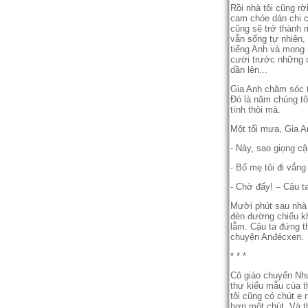
Rồi nhà tôi cũng r
cam chóe dán chi c
cũng sẽ trở thành 
vẫn sống tự nhiên, 
tiếng Anh và mong 
cười trước những 
dần lên...
Gia Anh chăm sóc tô
Đó là năm chúng tô
tính thôi mà.
Một tối mưa, Gia A
- Này, sao giọng cậ
- Bố mẹ tôi đi vắng 
- Chờ đấy! – Cậu t
Mười phút sau nhà 
đèn đường chiếu kh
lẫm. Cậu ta đứng th
chuyện Anđécxen.
* * *
Cô giáo chuyển Như
thư kiểu mẫu của th
tôi cũng có chút e 
hơn một chút. Và t