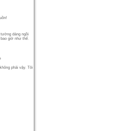
uồn!
o tường dáng ngồi
bao giờ như thế.
?
không phải vậy. Tôi