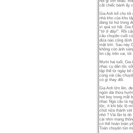
nói gì với nhau. Rồ
cắt chiếc bánh ấy r
Gia Anh kể cho tôi 
nhà kho của khu tậ
đang lúi húi trong 
vì quá sợ hãi. Gia 
"tớ ở đây!". Rồi cậ
câu chuyện cuối cùn
đứa nào cũng dính đ
mặt trời. Sau này G
không còn ánh sáng
tin cậy trên vai, tô
Mười hai tuổi, Gia 
nhạc cụ dân tộc sốn
tập thể từ ngày bố
cùng vài câu chuyệ
có gì thay đổi.
Gia Anh lớn lên, đ
ngón dài thừa hưởn
hot boy trong mắt 
nhạc Nga cậu ta ng
tộc, ít khi bộc lộ 
chút nữa thành xét
nhỏ ? Vài lần bị dò
cái nhìn mang thông
có thể hoàn toàn y
Toàn chuyện tủn m