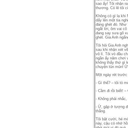
sao ấy! Tôi nhận r
thương. Có lẽ tôi c
Không có gì lạ khi 
dấy lên một tia ngh
đáng ghét đó. Như 
ngắt lời, ôm vai c
đang say sưa gõ xu
ghét. Gia Anh ngẩng
Tôi hỏi Gia Anh ng
sau khi nhận xét về
vô lí. Tôi vò đầu c
ngần ấy năm chơi vớ
không thấy thứ gì k
chuyện tủn mủn! Ừ,
Một ngày rét trước 
- Gì thế? – tôi tò m
- Cầm đi rồi biết! 
- Không phải nhắc,
- Ừ, gặp ở tượng đà
thẳng.
Tôi bật cười, hé mở
này, cậu có nhớ hồ
nhớ mùi vị đó quá.