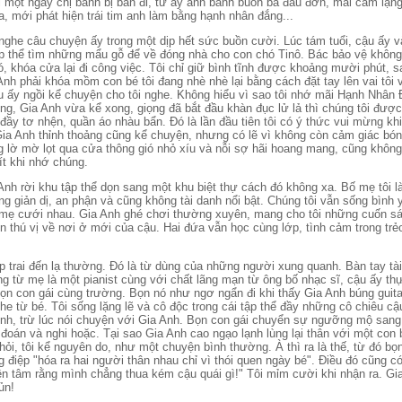
i một ngày chị bánh bị bán đi, từ ấy anh bánh buồn bã đau đớn, mãi câm lặng
a, mới phát hiện trái tim anh làm bằng hạnh nhân đắng...
nghe câu chuyện ấy trong một dịp hết sức buồn cười. Lúc tám tuổi, cậu ấy và
p thể tìm những mẩu gỗ để về đóng nhà cho con chó Tinô. Bác bảo vệ không 
đó, khóa cửa lại đi công việc. Tôi chỉ giữ bình tĩnh được khoảng mười phút, s
Anh phải khóa mồm con bé tôi đang nhè nhè lại bằng cách đặt tay lên vai tôi
u ấy ngồi kể chuyện cho tôi nghe. Không hiểu vì sao tôi nhớ mãi Hạnh Nhân Đ
g, Gia Anh vừa kể xong, giọng đã bắt đầu khàn đục lử lả thì chúng tôi được 
ầy tơ nhện, quần áo nhàu bẩn. Đó là lần đầu tiên tôi có ý thức vui mừng khi
ia Anh thỉnh thoảng cũng kể chuyện, nhưng có lẽ vì không còn cảm giác bóng 
 lờ mờ lọt qua cửa thông gió nhỏ xíu và nỗi sợ hãi hoang mang, cũng không
i ít khi nhớ chúng.
Anh rời khu tập thể dọn sang một khu biệt thự cách đó không xa. Bố mẹ tôi l
g giản dị, an phận và cũng không tài danh nổi bật. Chúng tôi vẫn sống bình 
 mẹ cưới nhau. Gia Anh ghé chơi thường xuyên, mang cho tôi những cuốn s
n thú vị về nơi ở mới của cậu. Hai đứa vẫn học cùng lớp, tình cảm trong trẻ
ẹp trai đến lạ thường. Đó là từ dùng của những người xung quanh. Bàn tay tà
g từ mẹ là một pianist cùng với chất lãng mạn từ ông bố nhạc sĩ, cậu ấy th
bọn con gái cùng trường. Bọn nó như ngơ ngẩn đi khi thấy Gia Anh búng guita
he từ bé. Tôi sống lặng lẽ và cô độc trong cái tập thể đầy những cô chiêu c
mình, trừ lúc nói chuyện với Gia Anh. Bọn con gái chuyển sự ngưỡng mộ sang 
 đoán và nghi hoặc. Tại sao Gia Anh cao ngạo lạnh lùng lại thân với một con
 hỏi, tôi kể nguyên do, như một chuyện bình thường. À thì ra là thế, từ đó bọ
 điệp "hóa ra hai người thân nhau chỉ vì thói quen ngày bé". Điều đó cũng có 
ên tâm rằng mình chẳng thua kém cậu quái gì!" Tôi mỉm cười khi nhận ra. Gi
ủn!