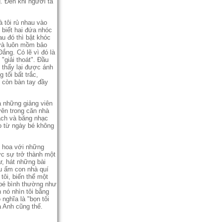
. Đến khi người ta
 tôi rủ nhau vào
biết hai đứa nhóc
au đó thì bật khóc
 và luôn mồm bảo
ắng. Có lẽ vì đó là
"giải thoát". Đầu
 thấy lại được ánh
tối bất trắc,
 còn bàn tay đầy
à những giảng viên
yên trong căn nhà
ách và băng nhạc
o từ ngày bé không
i hoa với những
ực sự trở thành một
r, hát những bài
ậu ấm con nhà quí
tôi, biến thể một
 bé bình thường như
n nó nhìn tôi bằng
nghĩa là "bọn tôi
a Anh cũng thế.