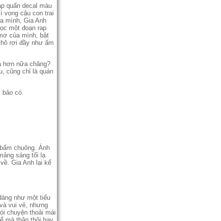
đạp quấn decal màu
 vọng cậu con trai
ủa mình, Gia Anh
 đọc một đoạn rap
 mơ của mình, bật
khô rơi đầy như ấm
 xa hơn nữa chăng?
, cũng chỉ là quán
 bảo có.
t bấm chuông. Ánh
ảng sáng tối lạ
về. Gia Anh lại kể
dàng như một tiểu
 và vui vẻ, nhưng
ói chuyện thoải mái
ể mà thân thôi hay