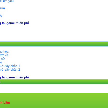
ời em yêu
t
 mưa
n
ấy
g tải game miển phí
ao hỏa
trở về
o nở
ió
 ở đây-phần 1
 ở đây-phần 2
g tải game miển phí
p
nh Lâm